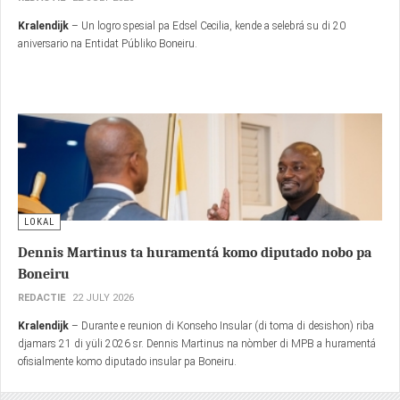
LOKAL
20 aña di enbolbimentu i dedikashon na Entidat Públiko
Boneiru
REDACTIE
22 JULY 2026
Kralendijk
– Un logro spesial pa Edsel Cecilia, kende a selebrá su di 20
aniversario na Entidat Públiko Boneiru.
LOKAL
Dennis Martinus ta huramentá komo diputado nobo pa