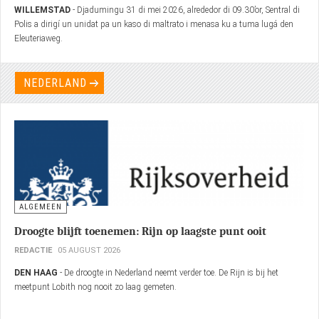
KORTE-POLISIAL
Detenshon relashoná ku violensia relashonal
REDACTIE
02 JUNE 2026
WILLEMSTAD
- Djadumingu 31 di mei 2026, alrededor di 09.30’or, Sentral di
Polis a dirigí un unidat pa un kaso di maltrato i menasa ku a tuma lugá den
Eleuteriaweg.
NEDERLAND