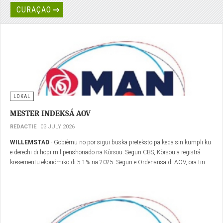
Boneiru
REDACTIE
22 JULY 2026
Kralendijk
– Durante e reunion di Konseho Insular (di toma di desishon) riba
djamars 21 di yüli 2026 sr. Dennis Martinus na nòmber di MPB a huramentá
ofisialmente komo diputado insular pa Boneiru.
CURAÇAO
LOKAL
MESTER INDEKSÁ AOV
REDACTIE
03 JULY 2026
WILLEMSTAD
- Gobièrnu no por sigui buska preteksto pa keda sin kumpli ku