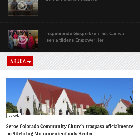
EmpowerHer 2025 overtrof opnieuw alle
verwachtingen
On the Patio with 2BAYS
Inspirerende Gesprekken met Cainva
Isenia tijdens Empower Her
ARUBA
A Glimpse Of our Life - How it's going