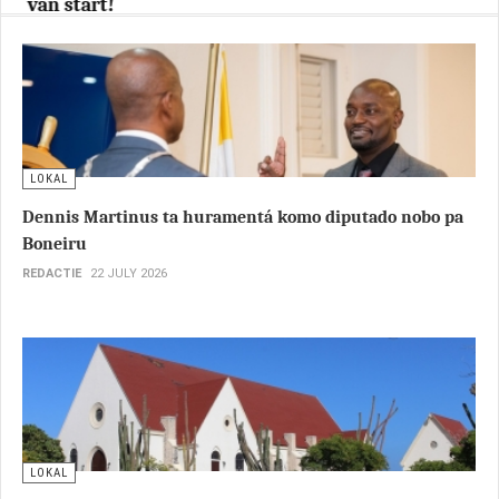
van start!
REDACTIE
05 AUGUST 2026
HOOGSTRATEN
- De spanning stijgt, want morgen
verwelkomen de Antilliaanse Feesten opnieuw duizenden
bezoekers voor een dag vol muziek, cultuur, dans en
gezelligheid.
LOKAL
Dennis Martinus ta huramentá komo diputado nobo pa
Boneiru
REDACTIE
22 JULY 2026