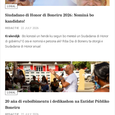
BONAIRE
LOKAL
Siudadano di Honor di Boneiru 2026: Nominá bo
kandidato!
REDACTIE
22 JULY 2026
Kralendijk
- Bo konosé un hende ku segun bo meresé un Siudadania di Honor
di gobièrnu? E ora ei nominá e persona akí! Riba Dia di Boneiru ta otorgá e
Siudadania di Honor anual.