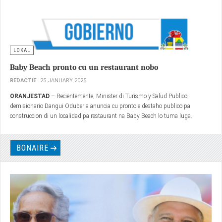
Protekshon
REDACTIE
11 JUNE 2025
WILLEMSTAD
- Djárason 28 di mei 2025, den kompania di minister
Dayanara Chin-A-Lien - Roozendal, ministerio di Desaroyo Sosial, Labor i
Bienestar (SOAW) pa medio di sektor Famia i Hubentut, a tene un seremonia,
kaminda 22 profeshonal a risibí nan sertifikado ‘Supervisor Kódigo di
Protekshon’.
LOKAL
Baby Beach pronto cu un restaurant nobo
REDACTIE
25 JANUARY 2025
ORANJESTAD
– Recientemente, Minister di Turismo y Salud Publico
demisionario Dangui Oduber a anuncia cu pronto e destaho publico pa
construccion di un localidad pa restaurant na Baby Beach lo tuma luga.