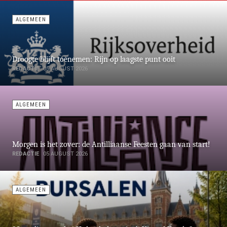
REDACTIE
26 FEBRUARY 2020
RECEPTEN
- Saoto Soep is een heel lekker soep, in deze soep zit geen vermicelli.
Er zijn 2 soorten een van Indonesische soto ayam en de ander uit Surinaams.
Deze soep kan je de hele dag door eten, zo makkelijk is het en ook makkelijk om
te makenn als je de ingredienten in huis heb.
MEER ARTIKELEN
1
of
3
PREVIOUS
NEXT
ALGEMEEN
Droogte blijft toenemen: Rijn op laagste punt ooit
REDACTIE
05 AUGUST 2026
ALGEMEEN
Morgen is het zover: de Antilliaanse Feesten gaan van start!