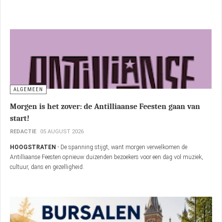
ALGEMEEN
Droogte blijft toenemen: Rijn op laagste punt ooit
REDACTIE
05 AUGUST 2026
DEN HAAG
- De droogte in Nederland neemt verder toe. De Rijn is bij het
meetpunt Lobith nog nooit zo laag gemeten.
ALGEMEEN
Morgen is het zover: de Antilliaanse Feesten gaan van
start!
REDACTIE
05 AUGUST 2026