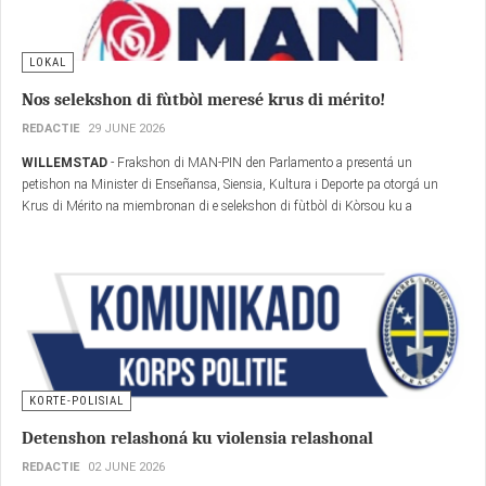
e derechi di hopi mil penshonado na Kòrsou. Segun CBS, Kòrsou a registrá
kresementu ekonómiko di 5.1% na 2025. Segun e Ordenansa di AOV, ora tin
un kresementu ekonómiko real mester indeksá e penshun di behes.
LOKAL
Nos selekshon di fùtbòl meresé krus di mérito!
REDACTIE
29 JUNE 2026
WILLEMSTAD
- Frakshon di MAN-PIN den Parlamento a presentá un
petishon na Minister di Enseñansa, Siensia, Kultura i Deporte pa otorgá un
Krus di Mérito na miembronan di e selekshon di fùtbòl di Kòrsou ku a
representá nos país na Mundial di Futbòl 2026.