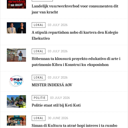
huishoudens deze winter
REDACTIE
03 JULY 2026
MEER NIEUWS
ALGEMEEN
03 JULY 2026
Landelijk vuurwerkverbod voor consumenten dit
jaar van kracht
LOKAL
03 JULY 2026
A stipulá repartishon nobo di kartera den Kolegio
Ehekutivo
LOKAL
03 JULY 2026
Hóbennan ta klousurá proyekto edukativo di arte i
patrimonio Kibra i Konstruí ku eksposishon
LOKAL
03 JULY 2026