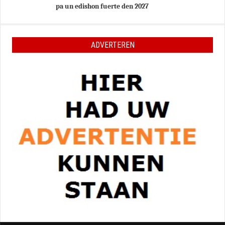
MESTER INDEKSÁ AOV
POLITIE
03 JULY 2026
Politie staat stil bij Keti Koti
LOKAL
30 JUNE 2026
Siman di Kultura ta atraé hopi interes i ta rumbo
pa un edishon fuerte den 2027
ADVERTEREN