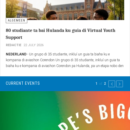
HOOGSTRATEN
- De spanning stijgt, want morgen verwelkomen de
Antilliaanse Feesten opnieuw duizenden bezoekers voor een dag vol muziek,
cultuur, dans en gezelligheid.
ALGEMEEN
80 studiante ta bai Hulanda ku guia di Virtual Youth
Support
REDACTIE
22 JULY 2026
NEDERLAND
- Un grupo di 35 studiante, inkluí un guia ta biaha ku e
kompania di aviashon Corendon Un grupo di 35 studiante, inkluí un guia ta
biaha ku e kompania di aviashon Corendon pa Hulanda, pa un etapa nobo den
nan bida i kontinuá ku nan estudio avansá.
CURRENT EVENTS