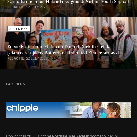
REDACTIE
05 AUGUST 2026
ALGEMEEN
80 studiante ta bai Hulanda ku guia di Virtual Youth Support
REDACTIE
22 JULY 2026
ALGEMEEN
Eerste Rotterdam-editie van Donald Duck feestelijk
gelanceerd tijdens Rotterdam Unlimited Kindercarnaval
REDACTIE
22 JULY 2026
PARTNERS