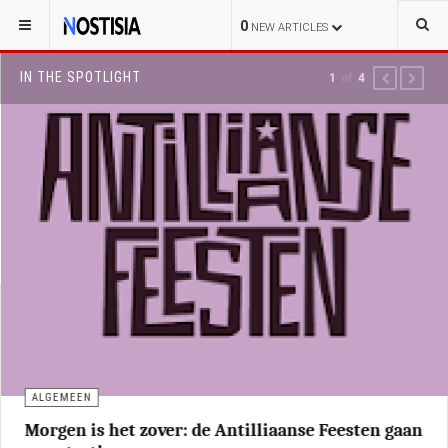
0
NEW ARTICLES
IN THE SPOTLIGHT
2
of
4
PREVIOUS
NEXT
ALGEMEEN
Morgen is het zover: de Antilliaanse Feesten gaan