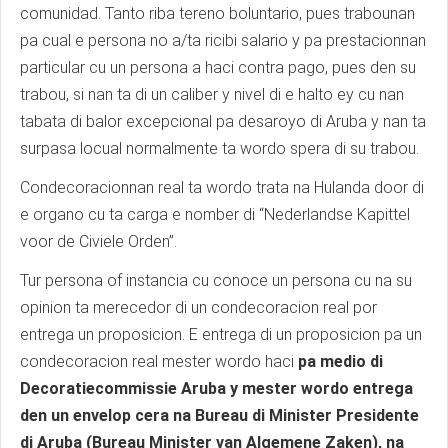
comunidad. Tanto riba tereno boluntario, pues trabounan
pa cual e persona no a/ta ricibi salario y pa prestacionnan
particular cu un persona a haci contra pago, pues den su
trabou, si nan ta di un caliber y nivel di e halto ey cu nan
tabata di balor excepcional pa desaroyo di Aruba y nan ta
surpasa locual normalmente ta wordo spera di su trabou.
Condecoracionnan real ta wordo trata na Hulanda door di
e organo cu ta carga e nomber di “Nederlandse Kapittel
voor de Civiele Orden”.
Tur persona of instancia cu conoce un persona cu na su
opinion ta merecedor di un condecoracion real por
entrega un proposicion. E entrega di un proposicion pa un
condecoracion real mester wordo haci
pa medio di
Decoratiecommissie Aruba y mester wordo entrega
den un envelop cera na Bureau di Minister Presidente
di Aruba (Bureau Minister van Algemene Zaken), na