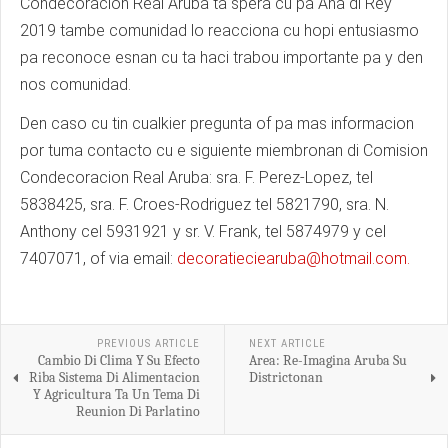
Condecoracion Real Aruba ta spera cu pa Aña di Rey
2019 tambe comunidad lo reacciona cu hopi entusiasmo
pa reconoce esnan cu ta haci trabou importante pa y den
nos comunidad.
Den caso cu tin cualkier pregunta of pa mas informacion
por tuma contacto cu e siguiente miembronan di Comision
Condecoracion Real Aruba: sra. F. Perez-Lopez, tel
5838425, sra. F. Croes-Rodriguez tel 5821790, sra. N.
Anthony cel 5931921 y sr. V. Frank, tel 5874979 y cel
7407071, of via email:
decoratieciearuba@hotmail.com
.
PREVIOUS ARTICLE
NEXT ARTICLE
Cambio Di Clima Y Su Efecto
Area: Re-Imagina Aruba Su
Riba Sistema Di Alimentacion
Districtonan
Y Agricultura Ta Un Tema Di
Reunion Di Parlatino