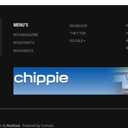
MENU'S
FACEBOOK
P
TWITTER
NOS-MAGAZINE
GOOGLE+
NOS-EVENTS
R
NOS-VIDEOS
n bij
Nostisia
- Powered by Curhost.