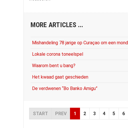
MORE ARTICLES ...
Mishandeling 78 jarige op Curaçao om een mond
Lokale corona toneelspel
Waarom bent u bang?
Het kwaad gaat geschieden
De verdwenen “Bo Banko Amigu”
START
PREV
1
2
3
4
5
6