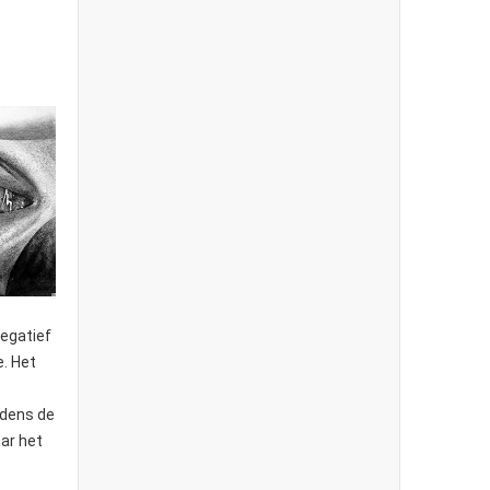
negatief
e. Het
jdens de
ar het