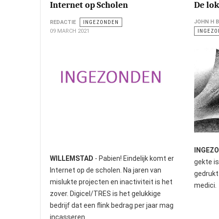
Internet op Scholen
De lo
JOHN H 
REDACTIE
INGEZONDEN
09 MARCH 2021
INGEZO
INGEZO
WILLEMSTAD
- Pabien! Eindelijk komt er
gekte i
Internet op de scholen. Na jaren van
gedrukt 
mislukte projecten en inactiviteit is het
medici.
zover. Digicel/TRES is het gelukkige
bedrijf dat een flink bedrag per jaar mag
incasseren.