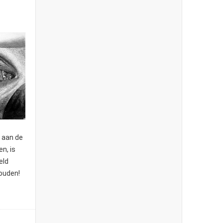
 aan de
en, is
eld
houden!