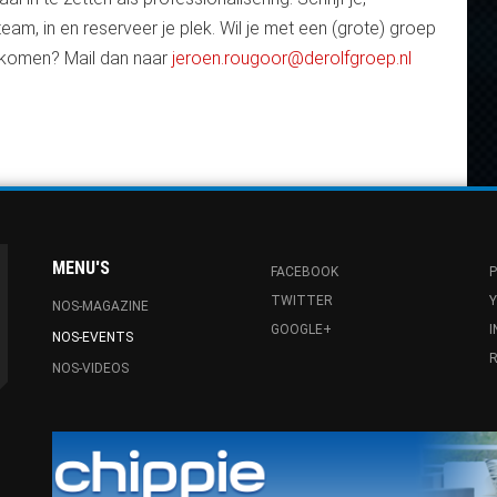
eam, in en reserveer je plek. Wil je met een (grote) groep
 komen? Mail dan naar
jeroen.rougoor@derolfgroep.nl
MENU'S
FACEBOOK
P
TWITTER
NOS-MAGAZINE
GOOGLE+
NOS-EVENTS
R
NOS-VIDEOS