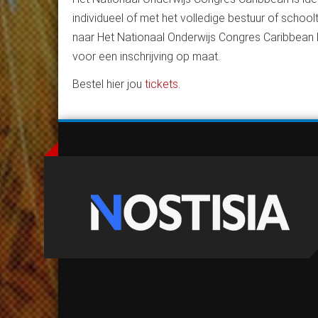
individueel of met het volledige bestuur of schoolt
naar Het Nationaal Onderwijs Congres Caribbean
voor een inschrijving op maat.
Bestel hier jou
tickets
.