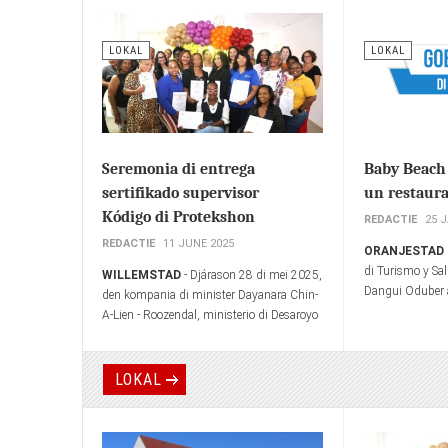
LOKAL
LOKAL
Seremonia di entrega
Baby Beach
sertifikado supervisor
un restaur
Kódigo di Protekshon
REDACTIE
25 
REDACTIE
11 JUNE 2025
ORANJESTAD
di Turismo y Sa
WILLEMSTAD
- Djárason 28 di mei 2025,
Dangui Oduber a
den kompania di minister Dayanara Chin-
destaho publico
A-Lien - Roozendal, ministerio di Desaroyo
localidad pa re
Sosial, Labor i Bienestar (SOAW) pa medio
tuma luga.
di sektor Famia i Hubentut, a tene un
seremonia, kaminda 22 profeshonal a
LOKAL
risibí nan sertifikado ‘Supervisor Kódigo di
Protekshon’.