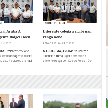
AL
KORTE-POLISIAL
cial Aruba A
Diferente colega a ricibi nan
gente Raigel Hoen
rango nobo
JULY 2020
REDACTIE
16 JULY 2020
uba
: Recientemente alto
MACUARIMA, ARUBA:
Na Centro di
 reconoce e agente policial
Husticia a tuma lugar promocion di
u acto heroico cu e la haci
diferente colega den Cuerpo Policial. Den
a laborando.
presencia di altocomisario di Polis interino
sra Tjon-Kock, mando policial a haci
entrega di varios promocion.