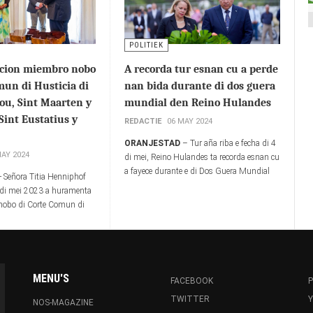
POLITIEK
cion miembro nobo
A recorda tur esnan cu a perde
mun di Husticia di
nan bida durante di dos guera
ou, Sint Maarten y
mundial den Reino Hulandes
Sint Eustatius y
REDACTIE
06 MAY 2024
ORANJESTAD
– Tur aña riba e fecha di 4
MAY 2024
di mei, Reino Hulandes ta recorda esnan cu
a fayece durante e di Dos Guera Mundial
- Señora Titia Henniphof
cu a dura desde aña 1939-1945.
3 di mei 2023 a huramenta
obo di Corte Comun di
ba, Corsou, Sint Maarten y
 Eustatius y Saba.
MENU'S
FACEBOOK
P
TWITTER
NOS-MAGAZINE