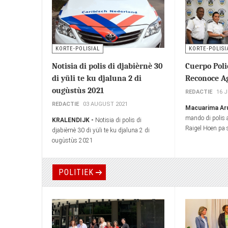
KORTE-POLISIAL
KORTE-POLISI
Notisia di polis di djabièrnè 30
Cuerpo Poli
di yüli te ku djaluna 2 di
Reconoce A
ougùstùs 2021
REDACTIE
16 
REDACTIE
03 AUGUST 2021
Macuarima Ar
mando di polis a
KRALENDIJK -
Notisia di polis di
Raigel Hoen pa s
djabièrnè 30 di yüli te ku djaluna 2 di
durante e tabat
ougùstùs 2021
POLITIEK