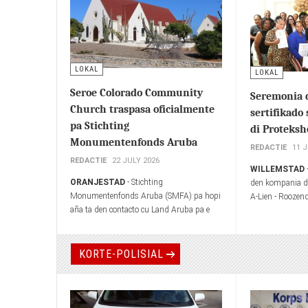
LOKAL
LOKAL
Seroe Colorado Community
Seremonia 
Church traspasa oficialmente
sertifikado
pa Stichting
di Proteks
Monumentenfonds Aruba
REDACTIE
11 
REDACTIE
22 JULY 2026
WILLEMSTAD
ORANJESTAD
- Stichting
den kompania di
Monumentenfonds Aruba (SMFA) pa hopi
A-Lien - Roozend
aña ta den contacto cu Land Aruba pa e
Sosial, Labor i
posibilidad pa traspasa Seroe Colorado
di sektor Famia 
Community Church pa e fundacion.
seremonia, kami
risibí nan serti
KORTE-POLISIAL
Protekshon’.