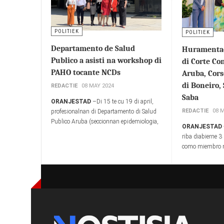
POLITIEK
POLITIEK
Departamento de Salud
Huramenta
Publico a asisti na workshop di
di Corte Co
PAHO tocante NCDs
Aruba, Cors
di Boneiro, 
REDACTIE
08 MAY 2024
Saba
ORANJESTAD
–Di 15 te cu 19 di april,
REDACTIE
08 
profesionalnan di Departamento di Salud
Publico Aruba (seccionnan epidemiologia,
ORANJESTAD
maneho den salud y promocion di salud) a
riba diabierne 
participa den un reunion di analisis di
como miembro n
datonan cu Pan American Health
Husticia di Aru
Organization (PAHO) na Washington, DC.
di Boneiro, Sint