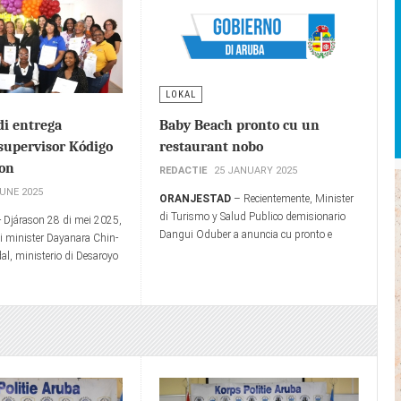
LOKAL
di entrega
Baby Beach pronto cu un
 supervisor Kódigo
restaurant nobo
hon
REDACTIE
25 JANUARY 2025
JUNE 2025
ORANJESTAD
– Recientemente, Minister
di Turismo y Salud Publico demisionario
- Djárason 28 di mei 2025,
Dangui Oduber a anuncia cu pronto e
 minister Dayanara Chin-
destaho publico pa construccion di un
al, ministerio di Desaroyo
localidad pa restaurant na Baby Beach lo
 Bienestar (SOAW) pa medio
tuma luga.
i Hubentut, a tene un
nda 22 profeshonal a
fikado ‘Supervisor Kódigo di