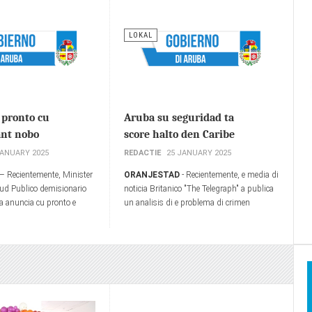
LOKAL
 pronto cu
Aruba su seguridad ta
ant nobo
score halto den Caribe
JANUARY 2025
REDACTIE
25 JANUARY 2025
– Recientemente, Minister
ORANJESTAD
- Recientemente, e media di
lud Publico demisionario
noticia Britanico "The Telegraph" a publica
 anuncia cu pronto e
un analisis di e problema di crimen
 pa construccion di un
violento den Caribe y su impacto potencial
staurant na Baby Beach lo
riba turismo.