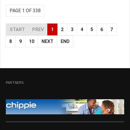
PAGE 1 OF 338
START
PREV
1
2
3
4
5
6
7
8
9
10
NEXT
END
PARTNERS