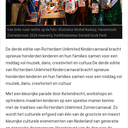
Van links naar rechts op de foto: illustrator Michel Nadorp, Havenloods
Zomerprinses 2026 Heavenly, hoofdredacteur Donald Duck Ferdi
Felderhof, kinderburgemeester Alicia, burgemeester Carola Schouten,
Queen Mireyna en King Shay van Rotterdam Unlimited Zomercarnaval
De derde editie van Rotterdam Unlimited Kindercarnaval bracht
2026 onthullen de eerste Rotterdam-editie van Donald Duck tijdens
opnieuw honderden kinderen en hun families samen voor een
Rotterdam Unlimited Kindercarnaval. Fotografie: Bureau Vermaeck
middag vol muziek, dans, creativiteit en cultuur.De derde editie
van Rotterdam Unlimited Kindercarnaval bracht opnieuw
honderden kinderen en hun families samen voor een middag vol
muziek, dans, creativiteit en cultuur.
Met een kleurrijke parade door Katendrecht, workshops en
optredens maakten kinderen op een speelse manier kennis
met de tradities van Rotterdam Unlimited Zomercarnaval. Zo
wordt het culturele erfgoed van één van de grootste en meest
kleurrijke culturele evenementen van Nederland van generatie