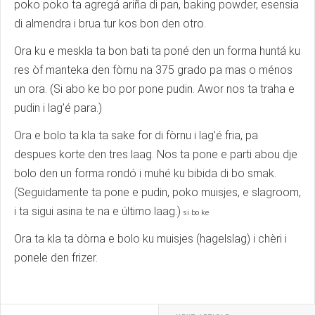
poko poko ta agregá ariña di pan, baking powder, esensia
di almendra i brua tur kos bon den otro.
Ora ku e meskla ta bon bati ta poné den un forma huntá ku
res òf manteka den fòrnu na 375 grado pa mas o ménos
un ora. (Si abo ke bo por pone pudin. Awor nos ta traha e
pudin i lag’é para.)
Ora e bolo ta kla ta sake for di fòrnu i lag’é fria, pa
despues korte den tres laag. Nos ta pone e parti abou dje
bolo den un forma rondó i muhé ku bibida di bo smak.
(Seguidamente ta pone e pudin, poko muisjes, e slagroom,
i ta sigui asina te na e último laag.)
si bo ke
Ora ta kla ta dòrna e bolo ku muisjes (hagelslag) i chèri i
ponele den frizer.