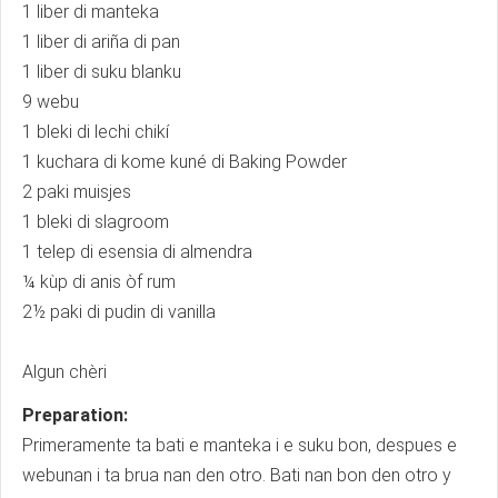
1 liber di manteka
1 liber di ariña di pan
1 liber di suku blanku
9 webu
1 bleki di lechi chikí
1 kuchara di kome kuné di Baking Powder
2 paki muisjes
1 bleki di slagroom
1 telep di esensia di almendra
¼ kùp di anis òf rum
2½ paki di pudin di vanilla
Algun chèri
Preparation:
Primeramente ta bati e manteka i e suku bon, despues e
webunan i ta brua nan den otro. Bati nan bon den otro y