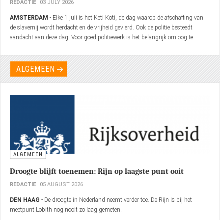
REDACTIE
03 JULY 2026
AMSTERDAM
- Elke 1 juli is het Keti Koti, de dag waarop de afschaffing van
de slavernij wordt herdacht en de vrijheid gevierd. Ook de politie besteedt
aandacht aan deze dag. Voor goed politiewerk is het belangrijk om oog te
hebben voor de historische context van gebeurtenissen die voor veel mensen in
Nederland nog altijd betekenis hebben.
ALGEMEEN
ALGEMEEN
Droogte blijft toenemen: Rijn op laagste punt ooit
REDACTIE
05 AUGUST 2026
DEN HAAG
- De droogte in Nederland neemt verder toe. De Rijn is bij het
meetpunt Lobith nog nooit zo laag gemeten.