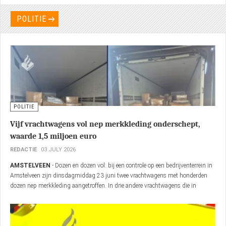
POLITIE
POLITIE
Vijf vrachtwagens vol nep merkkleding onderschept,
waarde 1,5 miljoen euro
REDACTIE
03 JULY 2026
AMSTELVEEN
- Dozen en dozen vol: bij een controle op een bedrijventerrein in
Amstelveen zijn dinsdagmiddag 23 juni twee vrachtwagens met honderden
dozen nep merkkleding aangetroffen. In drie andere vrachtwagens die in
Nieuw-Vennep klaar stonden om te vertrekken richting hetzelfde
bedrijventerrein in Amstelveen, werden ook grote hoeveelheden
namaakgoederen aangetroffen. De controle was gericht op het tegengaan van
ondermijnende criminaliteit en illegale bedrijvigheid.