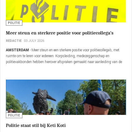
POLITIE
Meer steun en sterkere positie voor politiecollega’s
REDACTIE
03 JULY 2026
AMSTERDAM
- Meer steun en een sterkere positie voor politiecollega’s, met
ruimte om te leren voor iedereen. Korpsleiding, medezeggenschap en
politievakbonden hebben hierover afspraken gemaakt naar aanleiding van de
1.700 brieven. Korpschef Janny Knol: ‘De verbeteringen komen voort uit de
gesprekken die wij de afgelopen tijd in het hele land met collega’s hebben
gevoerd. Er zijn dingen fout gegaan, maar ik ben blij hoe we met elkaar de weg
vooruit hebben gevonden.’
POLITIE
Politie staat stil bij Keti Koti