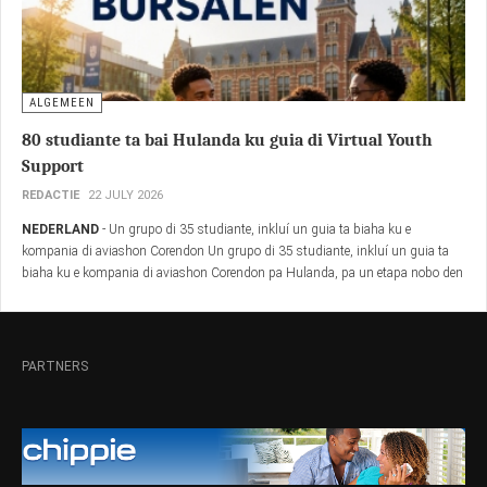
ALGEMEEN
80 studiante ta bai Hulanda ku guia di Virtual Youth
Support
REDACTIE
22 JULY 2026
NEDERLAND
- Un grupo di 35 studiante, inkluí un guia ta biaha ku e
kompania di aviashon Corendon Un grupo di 35 studiante, inkluí un guia ta
biaha ku e kompania di aviashon Corendon pa Hulanda, pa un etapa nobo den
nan bida i kontinuá ku nan estudio avansá.
PARTNERS