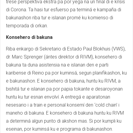
trese perspektiva èkstra pa por yega na un final di e krísis
di Corona. Ta hasi tur esfuerso pa terminá e kampaña di
bakunashon riba tur e islanan promé ku komienso di
temporada di orkan.
Konsehero di bakuna
Riba enkargo di Sekretario di Estado Paul Blokhuis (VWS),
dr. Marc Sprenger (ántes direktor di RIVM), konsehero di
bakuna ta duna asistensia na e islanan den e parti
karibense di Reino pa por kuminsá, segun planifikashon, ku
e bakunashon. E konsehero di bakuna, huntu ku RIVM, a
bishitá tur e islanan pa por papia tokante e desaroyonan
huntu ku tur esnan envolví. A entregá e aparatonan
nesesario i a train e personal konserní den ‘cold chain’ i
maneho di bakuna. E konsehero di bakuna huntu ku RIVM
a determiná algun punto di akshon mas. Si por kumpli ku
eseinan, por kuminsá ku e programa di bakunashon.