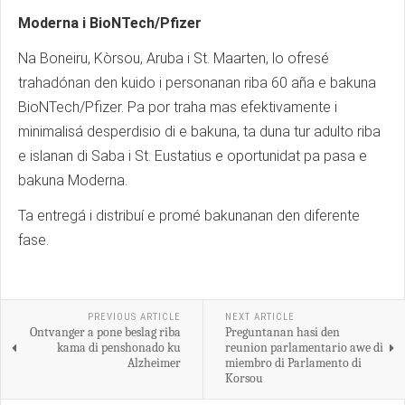
Moderna i BioNTech/Pfizer
Na Boneiru, Kòrsou, Aruba i St. Maarten, lo ofresé
trahadónan den kuido i personanan riba 60 aña e bakuna
BioNTech/Pfizer. Pa por traha mas efektivamente i
minimalisá desperdisio di e bakuna, ta duna tur adulto riba
e islanan di Saba i St. Eustatius e oportunidat pa pasa e
bakuna Moderna.
Ta entregá i distribuí e promé bakunanan den diferente
fase.
PREVIOUS ARTICLE
NEXT ARTICLE
Ontvanger a pone beslag riba
Preguntanan hasi den
kama di penshonado ku
reunion parlamentario awe di
Alzheimer
miembro di Parlamento di
Korsou