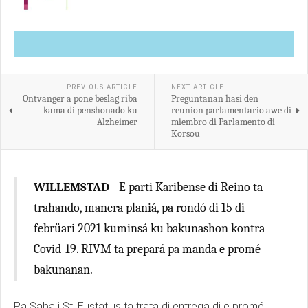
PREVIOUS ARTICLE
NEXT ARTICLE
Ontvanger a pone beslag riba
Preguntanan hasi den
kama di penshonado ku
reunion parlamentario awe di
Alzheimer
miembro di Parlamento di
Korsou
WILLEMSTAD
- E parti Karibense di Reino ta
trahando, manera planiá, pa rondó di 15 di
febrüari 2021 kuminsá ku bakunashon kontra
Covid-19. RIVM ta prepará pa manda e promé
bakunanan.
Pa Saba i St. Eustatius ta trata di entrega di e promé