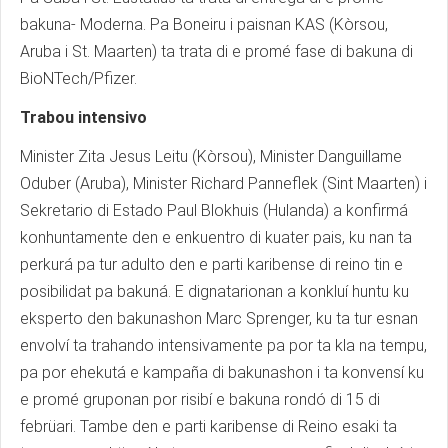
bakuna- Moderna. Pa Boneiru i paisnan KAS (Kòrsou,
Aruba i St. Maarten) ta trata di e promé fase di bakuna di
BioNTech/Pfizer.
Trabou intensivo
Minister Zita Jesus Leitu (Kòrsou), Minister Danguillame
Oduber (Aruba), Minister Richard Panneflek (Sint Maarten) i
Sekretario di Estado Paul Blokhuis (Hulanda) a konfirmá
konhuntamente den e enkuentro di kuater pais, ku nan ta
perkurá pa tur adulto den e parti karibense di reino tin e
posibilidat pa bakuná. E dignatarionan a konkluí huntu ku
eksperto den bakunashon Marc Sprenger, ku ta tur esnan
envolví ta trahando intensivamente pa por ta kla na tempu,
pa por ehekutá e kampaña di bakunashon i ta konvensí ku
e promé gruponan por risibí e bakuna rondó di 15 di
febrüari. Tambe den e parti karibense di Reino esaki ta