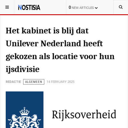
YOU ARE HERE:
NEDERLAND
POLITIE
0
NEW ARTICLES
Het kabinet is blij dat
Unilever Nederland heeft
gekozen als locatie voor hun
ijsdivisie
REDACTIE
ALGEMEEN
14 FEBRUARY 2025