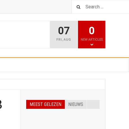
07
0
FRI
,
AUG
NEW ARTICLES
B
MEEST GELEZEN
NIEUWS