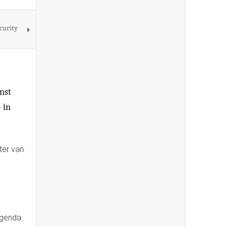
ecurity
nst
 in
ter van
agenda