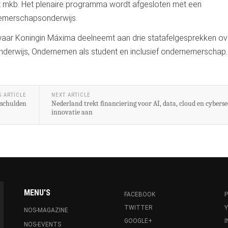
t mkb. Het plenaire programma wordt afgesloten met een
nemerschapsonderwijs.
waar Koningin Máxima deelneemt aan drie statafelgesprekken ov
derwijs, Ondernemen als student en inclusief ondernemerschap.
S ARTICLE
NEXT ARTICLE
r schulden
Nederland trekt financiering voor AI, data, cloud en cybers
innovatie aan
MENU'S
FACEBOOK
P
TWITTER
NOS-MAGAZINE
GOOGLE+
NOS-EVENTS