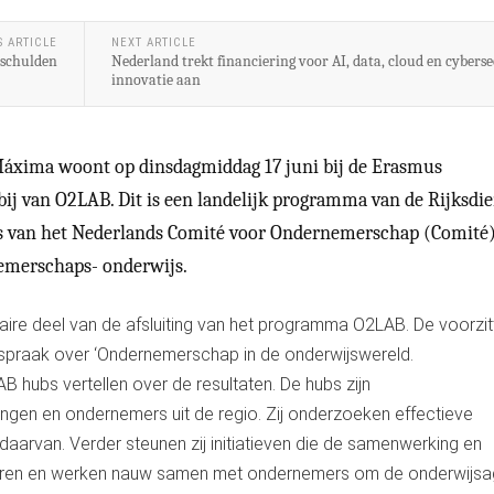
S ARTICLE
NEXT ARTICLE
r schulden
Nederland trekt financiering voor AI, data, cloud en cybers
innovatie aan
Máxima woont op dinsdagmiddag 17 juni bij de Erasmus
ij van O2LAB. Dit is een landelijk programma van de Rijksdie
s van het Nederlands Comité voor Ondernemerschap (Comité)
nemerschaps- onderwijs.
enaire deel van de afsluiting van het programma O2LAB. De voorzit
spraak over ‘Ondernemerschap in de onderwijswereld.
hubs vertellen over de resultaten. De hubs zijn
ngen en ondernemers uit de regio. Zij onderzoeken effectieve
aarvan. Verder steunen zij initiatieven die de samenwerking en
orderen en werken nauw samen met ondernemers om de onderwijs