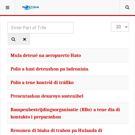
YOU ARE HERE:
TAGS
Enter
Display
Part
#
of
Title
Mula detené na aeropuerto Hato
Polis a hasi detenshon pa ladronisia.
Polis a tene kontròl di tráfiko
Presentashon desaroyo sostenibel
Rampenbestrijdingsorganisatie (RBo) a tene dia di
kontakto i preparashon
Resumen di biaha di trabou pa Hulanda di