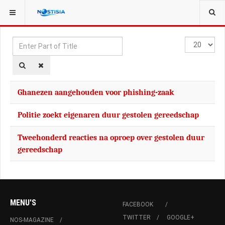
YOU ARE HERE:
TAGS
Enter
Display
Part
#
of
Title
Ghanezen aangehouden voor phishing-zaak
Politie zoekt eigenaren duur gestolen gereedschap
Tweehonderd reacties na oproep over gestolen duur
gereedschap
MENU'S
FACEBOOK
TWITTER
GOOGLE+
NOS-MAGAZINE