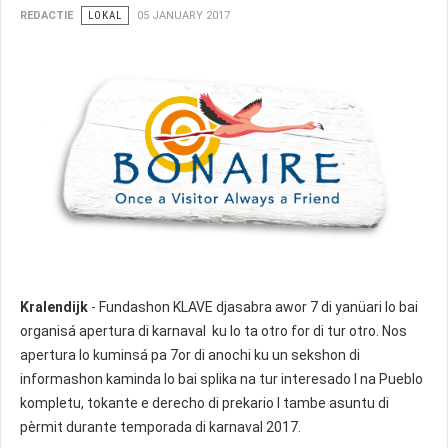
REDACTIE
LOKAL
05 JANUARY 2017
Kralendijk
- Fundashon KLAVE djasabra awor 7 di yanüari lo bai
organisá apertura di karnaval ku lo ta otro for di tur otro. Nos
apertura lo kuminsá pa 7or di anochi ku un sekshon di
informashon kaminda lo bai splika na tur interesado I na Pueblo
kompletu, tokante e derecho di prekario I tambe asuntu di
pèrmit durante temporada di karnaval 2017.