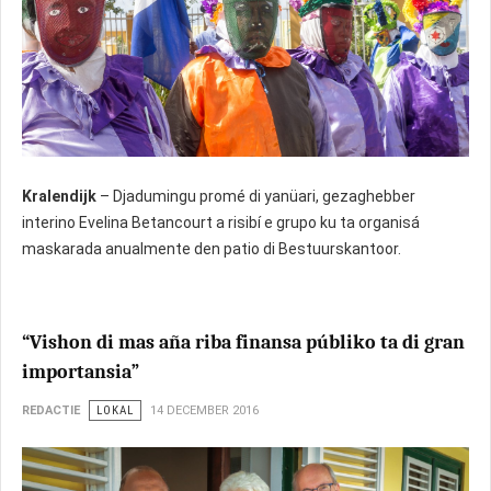
Kralendijk
– Djadumingu promé di yanüari, gezaghebber
interino Evelina Betancourt a risibí e grupo ku ta organisá
maskarada anualmente den patio di Bestuurskantoor.
“Vishon di mas aña riba finansa públiko ta di gran
importansia”
REDACTIE
LOKAL
14 DECEMBER 2016