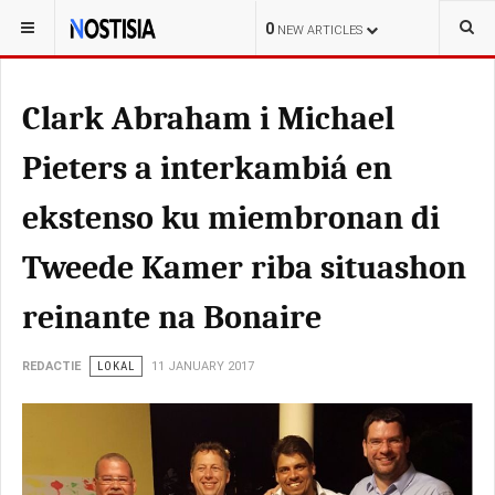
YOU ARE HERE:
BONAIRE
0
NEW ARTICLES
Clark Abraham i Michael
Pieters a interkambiá en
ekstenso ku miembronan di
Tweede Kamer riba situashon
reinante na Bonaire
REDACTIE
LOKAL
11 JANUARY 2017