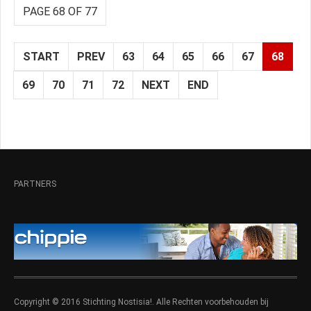
PAGE 68 OF 77
START
PREV
63
64
65
66
67
68
69
70
71
72
NEXT
END
PARTNERS
Copyright © 2016 Stichting Nostisia!. Alle Rechten voorbehouden bij