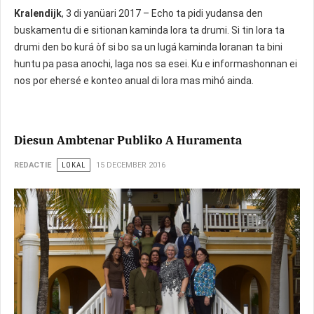
Kralendijk
, 3 di yanüari 2017 – Echo ta pidi yudansa den
buskamentu di e sitionan kaminda lora ta drumi. Si tin lora ta
drumi den bo kurá òf si bo sa un lugá kaminda loranan ta bini
huntu pa pasa anochi, laga nos sa esei. Ku e informashonnan ei
nos por ehersé e konteo anual di lora mas mihó ainda.
Diesun Ambtenar Publiko A Huramenta
REDACTIE
LOKAL
15 DECEMBER 2016