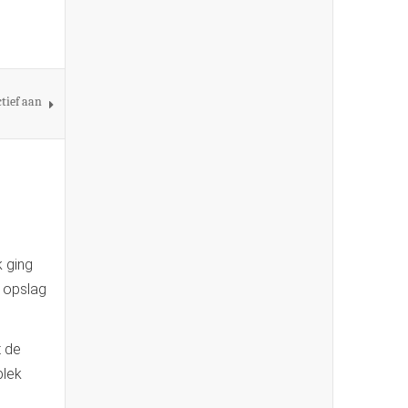
tief aan
k ging
e opslag
t de
plek