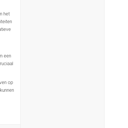
n het
teiten
atieve
om een
ruciaal
even op
 kunnen