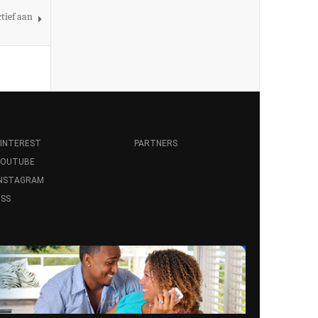
tief aan
INTEREST
PARTNERS
YOUTUBE
INSTAGRAM
SS