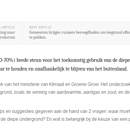
S ARTICLE
NEXT ARTICLE
king naar
Gemeenten krijgen ruimere bevoegdheden om leegstand effec
producten
te pakken.
0-70%) brede steun voor het toekomstig gebruik van de diepe
r te houden en onafhankelijk te blijven van het buitenland.
ek van het ministerie van Klimaat en Groene Groei. Het onderzoe
grond, zoals de winning van aardwarmte, aardgas en zout, en d
ips en suggesties gegeven aan de hand van 2 vragen: waar moe
de diepe ondergrond? En wat is belangrijk bij de keuze van een 