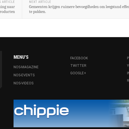
S ARTICLE
NEXT ARTICLE
king naar
Gemeenten krijgen ruimere bevoegdheden om leegstand effec
producten
te pakken.
MENU'S
FACEBOOK
P
TWITTER
NOS-MAGAZINE
GOOGLE+
NOS-EVENTS
R
NOS-VIDEOS