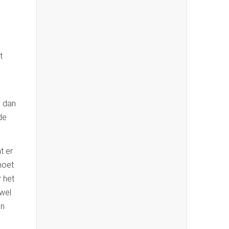
t
n dan
de
t er
moet
 het
 wel
en