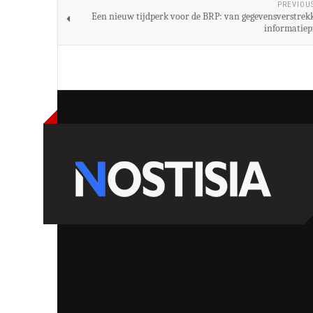
PREVIOU
Een nieuw tijdperk voor de BRP: van gegevensverstrek
informatie