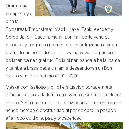
Oranjestad
completo y a
bishita
Fiyostraat, Timonstraat, Madiki Kavel, Tanki leendert y
Seroe Janchi. Cada famia a habri nan porta yena cu
emocion y alegria na momento cu e patruyanan a yega
dilanti di nan porta di cas. Cu awa na wowo a gradici e
polisnan pa nan gratitud. Polis di nan banda a baila, canta
y tambe a brasa cada un famia deseandonan un Bon
Pasco y un feliz cambio di aña 2020.
Maske con fastioso y dificil e situacion porta, e meta
principal ta pa cada famia cu a wordo escohi por celebra
Pasco. Yena nan curason cu e luz positivo cu den bida tur
hende merece e oportunidad di por celebra un pasco y
aña nobo cu dicha, paz y prosperidad.