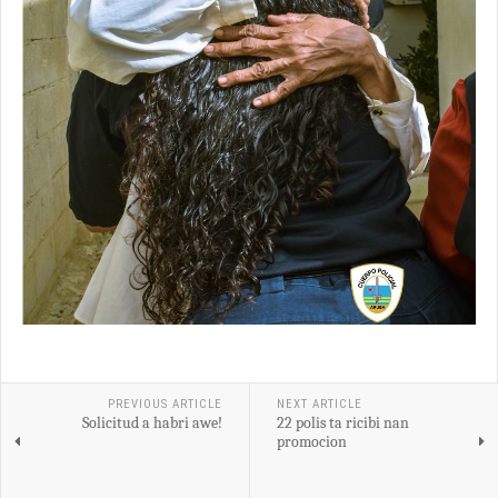
PREVIOUS ARTICLE
NEXT ARTICLE
Solicitud a habri awe!
22 polis ta ricibi nan
promocion