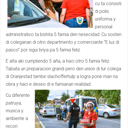
cu ta consisti
di polis
uniforma y
personal
administrativo ta bishita 5 famia den nesecidad. Cu sosten
di coleganan di otro departmento y comerciante “E luz di
pasco” por sigui briya pa 5 famia feliz.
E aña aki cumpliendo 5 aña, a haci otro 5 famia feliz.
Tabata un preparacion grandi pero den union di tur colega
di Oranjestad tambe slachofferhulp a logra pone man na
obra y haci e deseo di e famianan realidad.
Cu diferente
patruya,
musica y
ambiente a
recori