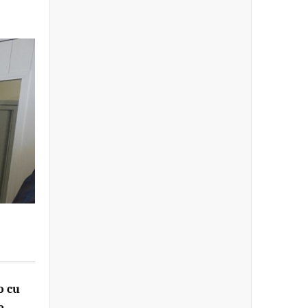
o cu
a