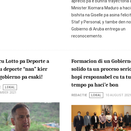
aprecio pa e bunita trayectoria a
Minister Xiomara Maduro a haci
bishita na Giselle pa asina felici
Staf y Personal, y tambe den n
Gobierno di Aruba entrega un
reconocemento.
u Lotto pa Deporte a
Formacion di un Gobiern
u deporte “nan” kier
solido ta un proceso seri
gobierno pa esaki!
hopi responsabel cu ta t
tempo pa haci’e bon
E
LOKAL
MBER 2021
REDACTIE
LOKAL
10 AUGUST 202