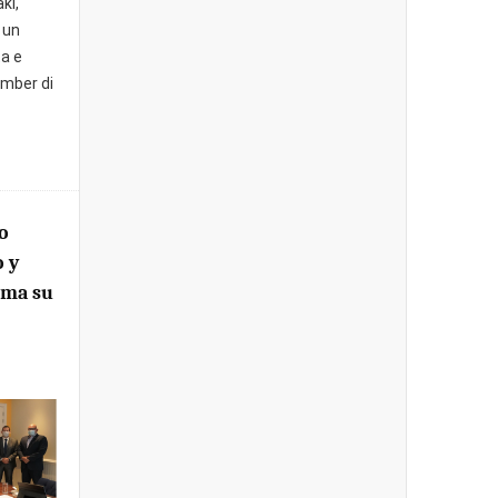
ki,
 un
ta e
omber di
o
o y
uma su
1