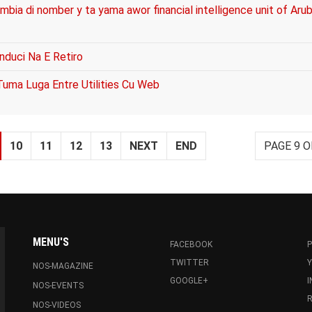
mbia di nomber y ta yama awor financial intelligence unit of Aru
nduci Na E Retiro
Tuma Luga Entre Utilities Cu Web
10
11
12
13
NEXT
END
PAGE 9 O
MENU'S
FACEBOOK
P
TWITTER
NOS-MAGAZINE
GOOGLE+
NOS-EVENTS
R
NOS-VIDEOS