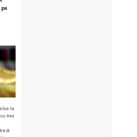
 pa
1
stus ta
cu tres
ra di