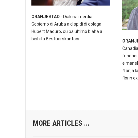
ORANJESTAD
- Dialuna merdia
Gobierno di Aruba a dispidi di colega
Hubert Maduro, cu pa ultimo biaha a
bishita Bestuurskantoor.
ORANJ
Canadia
fundaci
e maneh
4 anja l
florin e
MORE ARTICLES ...