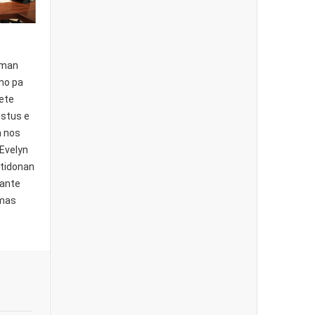
iman
smo pa
nete
ustus e
n nos
Evelyn
rtidonan
rante
 mas