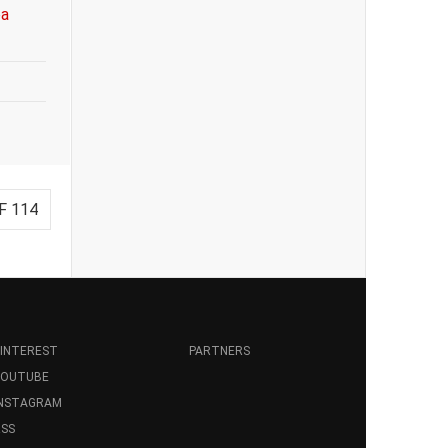
ba
F 114
INTEREST
PARTNERS
YOUTUBE
INSTAGRAM
SS