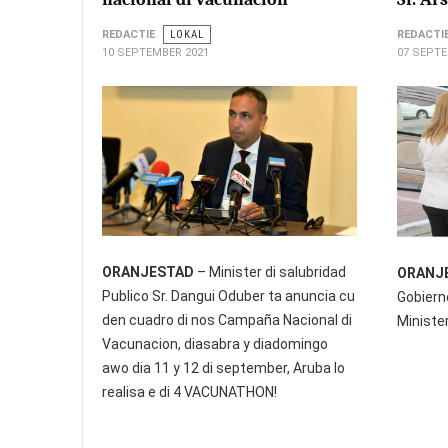
REDACTIE
LOKAL
REDACTI
10 SEPTEMBER 2021
07 SEPTE
ORANJESTAD
– Minister di salubridad
ORANJ
Publico Sr. Dangui Oduber ta anuncia cu
Gobierno
den cuadro di nos Campaña Nacional di
Ministe
Vacunacion, diasabra y diadomingo
awo dia 11 y 12 di september, Aruba lo
realisa e di 4 VACUNATHON!