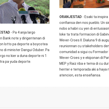
ORANJESTAD
- Esaki ta inspira
confiansa den nos pueblo. Un s
nobo a habri cu yen di entusia
ESTAD
- Pa 4 anja largo
loke ta trata formacion di Gabi
n Bank note y dirigentenan di
Wever-Croes II. Dialuna 9 di aug
on lotto pa deporte a boycotea
reunionnan cu stakeholders de
o di minister Dangui Oduber. Pa
comunidad a sigui cu Formador 
argo no kier a duna deporte ni 1
Wever-Croes y e ekiponan di Pa
xtra pa yuda deporte.
MEP y Raiz riba e tema di cu du
henter e temporada aki a haya
atencion, esta enseñansa.