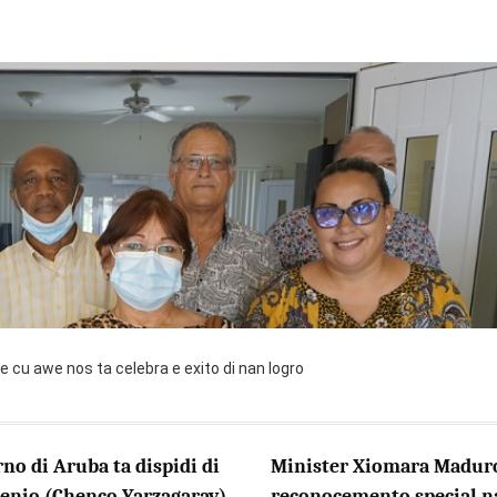
e cu awe nos ta celebra e exito di nan logro
no di Aruba ta dispidi di
Minister Xiomara Madur
senio (Chenco Yarzagaray)
reconocemento special n