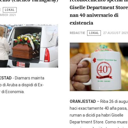
Giselle Department Store
E
LOKAL
nan 40 aniversario di
MBER 2021
existencia
REDACTIE
LOKAL
27 AUGUST 202
ESTAD
- Diamars mainta
 di Aruba a dispidi di Ex-
r di Economia.
ORANJESTAD
– Riba 26 di augu
haci exactamente 40 aña pasa, 
ruman a dicidi pa habri Giselle
Department Store. Como muest