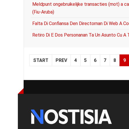
Meldpunt ongebruikelijke transacties (mot) a ca
(Fiu-Aruba)
Falta Di Confiansa Den Directornan Di Web A Co
Retiro Di E Dos Personanan Ta Un Asunto Cu A 
START
PREV
4
5
6
7
8
9