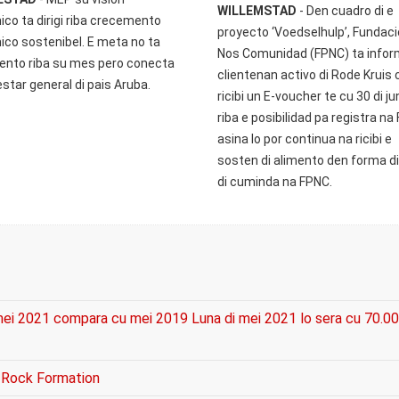
WILLEMSTAD
- Den cuadro di e
co ta dirigi riba crecemento
proyecto ‘Voedselhulp’, Fundac
co sostenibel. E meta no ta
Nos Comunidad (FPNC) ta infor
nto riba su mes pero conecta
clientenan activo di Rode Kruis 
star general di pais Aruba.
ricibi un E-voucher te cu 30 di ju
riba e posibilidad pa registra na
asina lo por continua na ricibi e
sosten di alimento den forma d
di cuminda na FPNC.
 mei 2021 compara cu mei 2019 Luna di mei 2021 lo sera cu 70.0
 Rock Formation