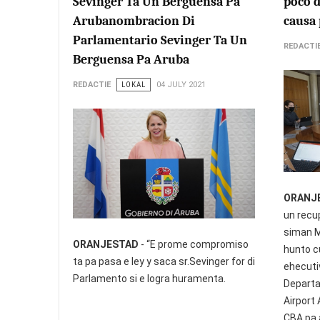
Sevinger Ta Un Berguensa Pa
poco d
Arubanombracion Di
causa
Parlamentario Sevinger Ta Un
REDACTI
Berguensa Pa Aruba
REDACTIE
LOKAL
04 JULY 2021
ORANJ
un recu
siman M
ORANJESTAD
- “E prome compromiso
hunto c
ta pa pasa e ley y saca sr.Sevinger for di
ehecuti
Parlamento si e logra huramenta.
Departa
Airport
CBA pa 