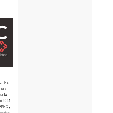
ion Pa
ma e
cu ta
ni 2021
 FPNC y
 sosten