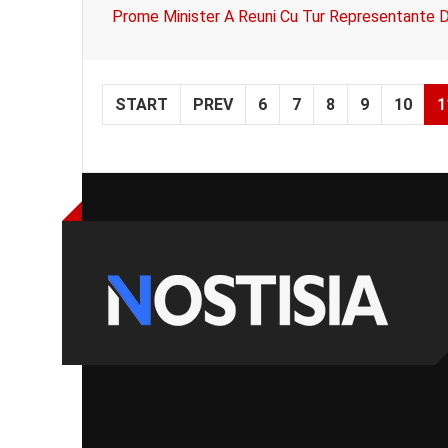
Prome Minister A Reuni Cu Tur Representante Di 
START
PREV
6
7
8
9
10
1