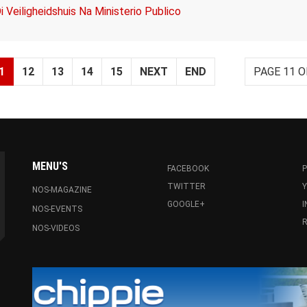
Veiligheidshuis Na Ministerio Publico
1
12
13
14
15
NEXT
END
PAGE 11 O
MENU'S
FACEBOOK
P
TWITTER
NOS-MAGAZINE
GOOGLE+
NOS-EVENTS
R
NOS-VIDEOS