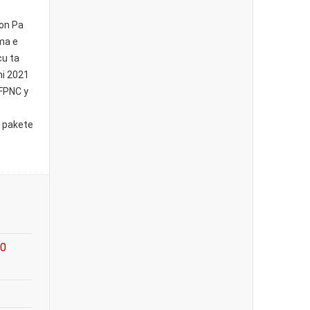
ion Pa
ma e
cu ta
ni 2021
 FPNC y
i pakete
00