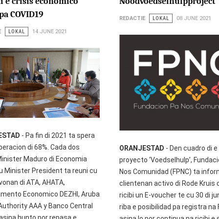
i e crisis economico
Noodvoedselhulpproject
 pa COVID19
REDACTIE
LOKAL
08 JUNE 2021
E
LOKAL
14 JUNE 2021
ESTAD
- Pa fin di 2021 ta spera
peracion di 68%. Cada dos
ORANJESTAD
- Den cuadro di e
inister Maduro di Economia
proyecto ‘Voedselhulp’, Fundac
u Minister President ta reuni cu
Nos Comunidad (FPNC) ta infor
vonan di ATA, AHATA,
clientenan activo di Rode Kruis 
mento Economico DEZHI, Aruba
ricibi un E-voucher te cu 30 di ju
 Authority AAA y Banco Central
riba e posibilidad pa registra na
asina hunto por repasa e
asina lo por continua na ricibi e