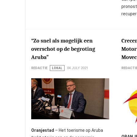
pronost
recuper
“Zo snel als mogelijk een
Crece
overschot op de begroting
Motor
Aruba”
Movec
REDACTIE
LOKAL
04 JULY 2021
REDACTI
Oranjestad
– Het toerisme op Aruba
ORANJ