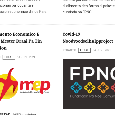
iconan pa locual ta e
di alimento den forma di pakete
acion economico di nos Pais.
cuminda na FPNC.
mento Economico E
Covid-19
 Mester Draai Pa Tin
Noodvoedselhulpproject
ion
REDACTIE
LOKAL
04 JUNE 2021
E
LOKAL
14 JUNE 2021
ESTAD
- MEP su vision