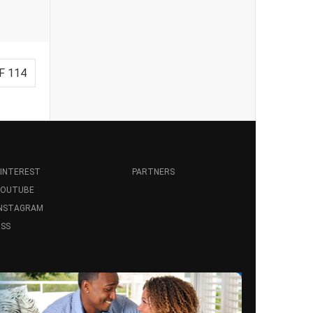
F 114
INTEREST
PARTNERS
YOUTUBE
INSTAGRAM
SS