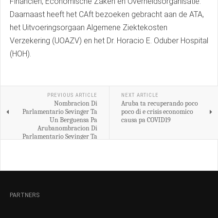
Financiën, Economische Zaken en Overheidsorganisatie.
Daarnaast heeft het CAft bezoeken gebracht aan de ATA,
het Uitvoeringsorgaan Algemene Ziektekosten
Verzekering (UOAZV) en het Dr. Horacio E. Oduber Hospital
(HOH).
PREVIOUS ARTICLE
NEXT ARTICLE
Nombracion Di
Aruba ta recuperando poco
Parlamentario Sevinger Ta
poco di e crisis economico
Un Berguensa Pa
causa pa COVID19
Arubanombracion Di
Parlamentario Sevinger Ta
Un Berguensa Pa Aruba
PARTNERS