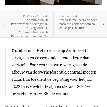
PREVIOUS ARTICLE
NEXT ARTICLE
Nombracion Di
Aruba ta recuperando poco
Parlamentario Sevinger Ta
poco di e crisis economico
Un Berguensa Pa
causa pa COVID19
Arubanombracion Di
Parlamentario Sevinger Ta
Un Berguensa Pa Aruba
Oranjestad
– Het toerisme op Aruba trekt
stevig aan en de economie herstelt beter dan
verwacht. Voor een nieuwe regering zou de
afbouw van de overheidsschuld centraal moeten
staan. Daartoe dient de begroting voor het jaar
2022 in evenwicht te zijn en die voor 2023 een
overschot van 1% BBP te vertonen.
Voor nu geldt dat halverwege het jaar de begroting voor