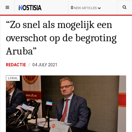
YOU ARE HERE:
ARUBA
LOKAL
0
NEW ARTICLES
“Zo snel als mogelijk een
overschot op de begroting
Aruba”
REDACTIE
04 JULY 2021
LOKAL