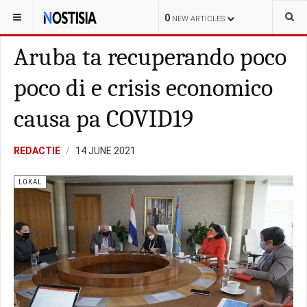
YOU ARE HERE:
ARUBA
LOKAL
0
NEW ARTICLES
Aruba ta recuperando poco
poco di e crisis economico
causa pa COVID19
REDACTIE
14 JUNE 2021
LOKAL