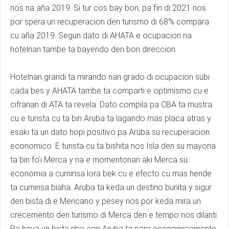
nos na aña 2019. Si tur cos bay bon, pa fin di 2021 nos
por spera un recuperacion den turismo di 68% compara
cu aña 2019. Segun dato di AHATA e ocupacion na
hotelnan tambe ta bayendo den bon direccion.
Hotelnan grandi ta mirando nan grado di ocupacion subi
cada bes y AHATA tambe ta comparti e optimismo cu e
cifranan di ATA ta revela. Dato compila pa CBA ta mustra
cu e turista cu ta bin Aruba ta lagando mas placa atras y
esaki ta un dato hopi positivo pa Aruba su recuperacion
economico. E turista cu ta bishita nos Isla den su mayoria
ta bin fo'i Merca y na e momentonan aki Merca su
economia a cuminsa lora bek cu e efecto cu mas hende
ta cuminsa biaha. Aruba ta keda un destino bunita y sigur
den bista di e Mericano y pesey nos por keda mira un
crecemento den turismo di Merca den e tempo nos dilanti.
Pa haya un bista riba con Aruba ta para economicamente