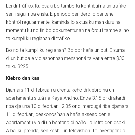
Lei di Tráfiko. Ku esaki bo tambe ta kontribuí na un tráfiko
seif i sigur riba e isla. E periodo benidero lo bai tene
kòntròl regularmente, kaminda lo aktua ku man duru na
momentu ku no tin bo dokumentunan na òrdu i tambe si no
ta kumpli ku reglanan di tráfiko.
Bo no ta kumpli ku reglanan? Bo por haña un but. E suma
di un but pa e violashonnan menshoná ta varia entre $30
te ku $225.
Kiebro den kas
Djamars 11 di febrüari a drenta keho di kiebro na un
apartamentu situá na Kaya Andino. Entre 3.15 or di atardi
riba djaluna 10 di febrüari i 2.05 or di mardugá riba djamars
11 di febrüari, deskonosínan a haña akseso den e
apartamentu via di un bentana di baño i a listra den esaki.
A bai ku prenda, sèn kèsh i un televishon. Ta investigando