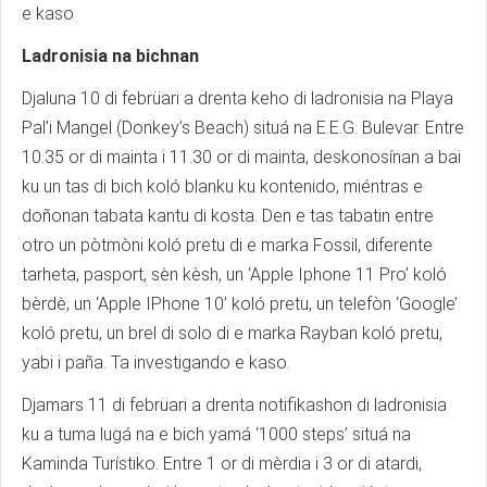
e kaso
Ladronisia na bichnan
Djaluna 10 di febrüari a drenta keho di ladronisia na Playa
Pal’i Mangel (Donkey’s Beach) situá na E.E.G. Bulevar. Entre
10.35 or di mainta i 11.30 or di mainta, deskonosínan a bai
ku un tas di bich koló blanku ku kontenido, miéntras e
doñonan tabata kantu di kosta. Den e tas tabatin entre
otro un pòtmòni koló pretu di e marka Fossil, diferente
tarheta, pasport, sèn kèsh, un ‘Apple Iphone 11 Pro’ koló
bèrdè, un ‘Apple IPhone 10’ koló pretu, un telefòn ‘Google’
koló pretu, un brel di solo di e marka Rayban koló pretu,
yabi i paña. Ta investigando e kaso.
Djamars 11 di febrüari a drenta notifikashon di ladronisia
ku a tuma lugá na e bich yamá ‘1000 steps’ situá na
Kaminda Turístiko. Entre 1 or di mèrdia i 3 or di atardi,