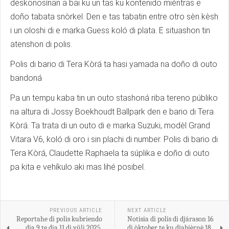
deskonosínan a bai ku un tas ku kontenido miéntras e
doño tabata snòrkel. Den e tas tabatin entre otro sèn kèsh
i un oloshi di e marka Guess koló di plata. E situashon tin
atenshon di polis.
Polis di bario di Tera Kòrá ta hasi yamada na doño di outo
bandoná
Pa un tempu kaba tin un outo stashoná riba tereno públiko
na altura di Jossy Boekhoudt Ballpark den e bario di Tera
Kòrá. Ta trata di un outo di e marka Suzuki, modèl Grand
Vitara V6, koló di oro i sin plachi di number. Polis di bario di
Tera Kòrá, Claudette Raphaela ta súplika e doño di outo
pa kita e vehíkulo aki mas lihé posibel.
PREVIOUS ARTICLE
NEXT ARTICLE
Reportahe di polis kubriendo
Notisia di polis di djárason 16
dia 9 te dia 11 di yüli 2025.
di òktober te ku djabièrnè 18