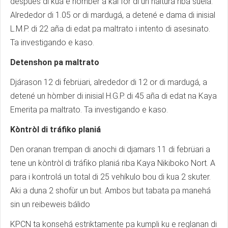
despues di kua e hòmber a kai for di un haltura riba suela.
Alrededor di 1.05 or di mardugá, a detené e dama di inisial
L.M.P. di 22 aña di edat pa maltrato i intento di asesinato.
Ta investigando e kaso.
Detenshon pa maltrato
Djárason 12 di febrüari, alrededor di 12 or di mardugá, a
detené un hòmber di inisial H.G.P. di 45 aña di edat na Kaya
Emerita pa maltrato. Ta investigando e kaso.
Kòntròl di tráfiko planiá
Den oranan trempan di anochi di djamars 11 di febrüari a
tene un kòntròl di tráfiko planiá riba Kaya Nikiboko Nort. A
para i kontrolá un total di 25 vehíkulo bou di kua 2 skuter.
Aki a duna 2 shofùr un but. Ambos but tabata pa manehá
sin un reibeweis bálido
KPCN ta konsehá estriktamente pa kumpli ku e reglanan di