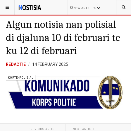
YOU ARE HERE:
BONAIRE
LOKAL
0
NEW ARTICLES
Algun notisia nan polisial
di djaluna 10 di februari te
ku 12 di februari
REDACTIE
14 FEBRUARY 2025
KORTE-POLISIAL
PREVIOUS ARTICLE
NEXT ARTICLE