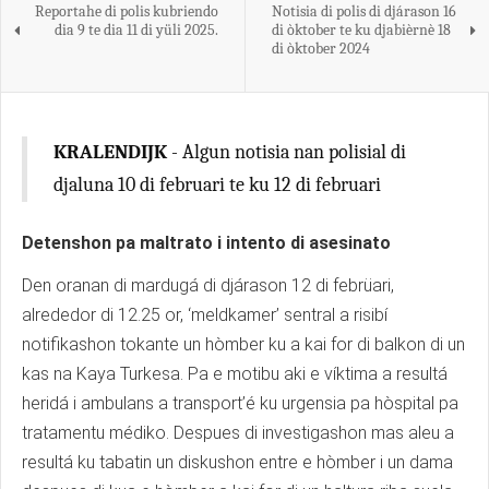
Reportahe di polis kubriendo
Notisia di polis di djárason 16
dia 9 te dia 11 di yüli 2025.
di òktober te ku djabièrnè 18
di òktober 2024
KRALENDIJK
- Algun notisia nan polisial di
djaluna 10 di februari te ku 12 di februari
Detenshon pa maltrato i intento di asesinato
Den oranan di mardugá di djárason 12 di febrüari,
alrededor di 12.25 or, ‘meldkamer’ sentral a risibí
notifikashon tokante un hòmber ku a kai for di balkon di un
kas na Kaya Turkesa. Pa e motibu aki e víktima a resultá
heridá i ambulans a transport’é ku urgensia pa hòspital pa
tratamentu médiko. Despues di investigashon mas aleu a
resultá ku tabatin un diskushon entre e hòmber i un dama