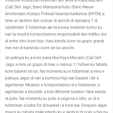
molèster kousá pa hóbennan den área di Kaya Macario
(Cai) Sint Jago, Bario Mamparia Kutu i Bario Nieuw
Amsterdam, Kuerpo Polisial Hulanda Karibense (KPCN) a
tene un akshon den oranan di anochi di djasabra 7 di
sèptèmber. E hóbennan aki ta kousa molèster komo ku
nan ta mustra komportashon iresponsabel den tráfiko dor
di entre otro kore hòp i hasi kenshi, kore na grupo grandi
mei mei di kaminda i kore sin lus anochi.
Un patruya ku a kore pasa riba Kaya Macario (Cai) Sint
Jago a mira un grupo di mas o ménos 11 hóben ku tabata
kore baiskel sin lus. Na momentu ku e hóbennan a mira e
patruya, algun di nan a kuminsá hòp nan baiskel i tèr e
agentenan. Mirando e komportashon di e hóbennan, e
agentenan a bira bèk, a kita diferente baiskel i hiba warda
di polis. Na momentu ku polis a yega na e sitio, un di e
hóbennan a baha for di baiskel i a kore bai. Despues algun
mayor ku tabata malkontentu ku e akshon di polis a bini na