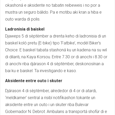
okashoná e aksidente no tabatin reibeweis i no por a
mustra un seguro bálido. Pa e motibu aki kran a hiba e
outo warda di polis.
Ladronisia di baiskel
Djaweps 5 di sèptèmber a drenta keho di ladronisia di un
baiskel koló pretu (E-bike) tipo ‘Fatbike’, modèl Biker’s
Choice. E baiskel tabata stashoná ku un kadena na su wil
di dilanti, na Kaya Korsou. Entre 7.30 or di anochi i 8.30 or
di anochi riba djárason 4 di sèptèmber, deskonosínan a
bai ku e baiskel. Ta investigando e kaso.
Aksidente entre outo i skuter
Djárason 4 di sèptèmber, alrededor di 4 or di atardi,
‘meldkamer’ sentral a risibí notifikashon tokante un
aksidente entre un outo i un skuter riba Bulevar
Gobernador N. Debrot. Ambulans a transportá shofùr di e