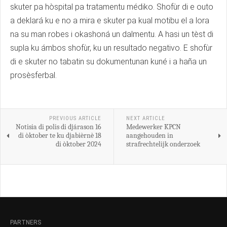
skuter pa hòspital pa tratamentu médiko. Shofùr di e outo
a deklará ku e no a mira e skuter pa kual motibu el a lora
na su man robes i okashoná un dalmentu. A hasi un tèst di
supla ku ámbos shofùr, ku un resultado negativo. E shofùr
di e skuter no tabatin su dokumentunan kuné i a haña un
prosèsferbal.
PREVIOUS ARTICLE
NEXT ARTICLE
Notisia di polis di djárason 16
Medewerker KPCN
di òktober te ku djabièrnè 18
aangehouden in
di òktober 2024
strafrechtelijk onderzoek
PARTNERS