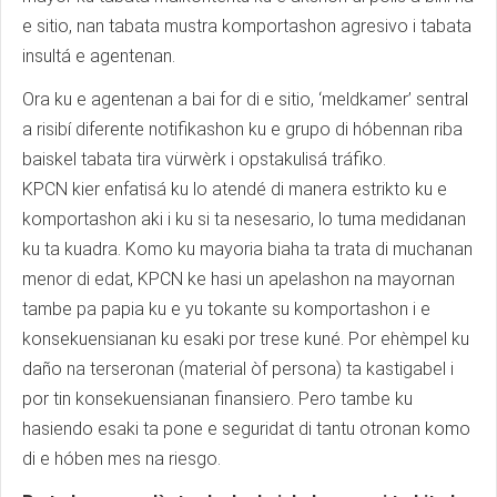
e sitio, nan tabata mustra komportashon agresivo i tabata
insultá e agentenan.
Ora ku e agentenan a bai for di e sitio, ‘meldkamer’ sentral
a risibí diferente notifikashon ku e grupo di hóbennan riba
baiskel tabata tira vürwèrk i opstakulisá tráfiko.
KPCN kier enfatisá ku lo atendé di manera estrikto ku e
komportashon aki i ku si ta nesesario, lo tuma medidanan
ku ta kuadra. Komo ku mayoria biaha ta trata di muchanan
menor di edat, KPCN ke hasi un apelashon na mayornan
tambe pa papia ku e yu tokante su komportashon i e
konsekuensianan ku esaki por trese kuné. Por ehèmpel ku
daño na terseronan (material òf persona) ta kastigabel i
por tin konsekuensianan finansiero. Pero tambe ku
hasiendo esaki ta pone e seguridat di tantu otronan komo
di e hóben mes na riesgo.