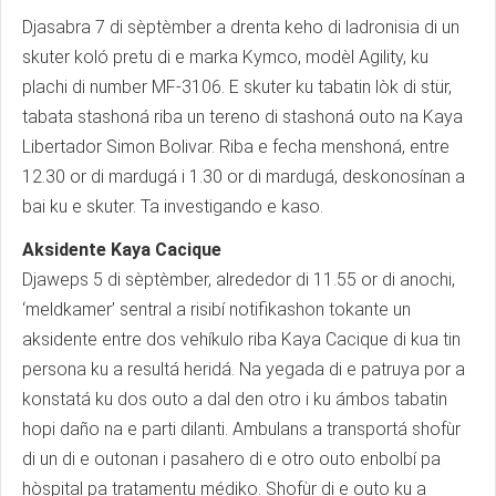
Djasabra 7 di sèptèmber a drenta keho di ladronisia di un
skuter koló pretu di e marka Kymco, modèl Agility, ku
plachi di number MF-3106. E skuter ku tabatin lòk di stür,
tabata stashoná riba un tereno di stashoná outo na Kaya
Libertador Simon Bolivar. Riba e fecha menshoná, entre
12.30 or di mardugá i 1.30 or di mardugá, deskonosínan a
bai ku e skuter. Ta investigando e kaso.
Aksidente Kaya Cacique
Djaweps 5 di sèptèmber, alrededor di 11.55 or di anochi,
‘meldkamer’ sentral a risibí notifikashon tokante un
aksidente entre dos vehíkulo riba Kaya Cacique di kua tin
persona ku a resultá heridá. Na yegada di e patruya por a
konstatá ku dos outo a dal den otro i ku ámbos tabatin
hopi daño na e parti dilanti. Ambulans a transportá shofùr
di un di e outonan i pasahero di e otro outo enbolbí pa
hòspital pa tratamentu médiko. Shofùr di e outo ku a