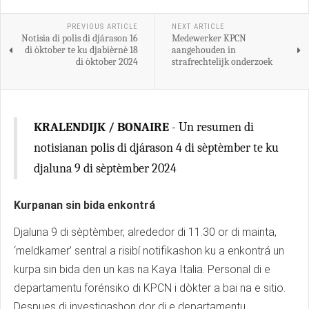
PREVIOUS ARTICLE
NEXT ARTICLE
Notisia di polis di djárason 16
Medewerker KPCN
di òktober te ku djabièrnè 18
aangehouden in
di òktober 2024
strafrechtelijk onderzoek
KRALENDIJK / BONAIRE
- Un resumen di
notisianan polis di djárason 4 di sèptèmber te ku
djaluna 9 di sèptèmber 2024
Kurpanan sin bida enkontrá
Djaluna 9 di sèptèmber, alrededor di 11.30 or di mainta,
‘meldkamer’ sentral a risibí notifikashon ku a enkontrá un
kurpa sin bida den un kas na Kaya Italia. Personal di e
departamentu forénsiko di KPCN i dòkter a bai na e sitio.
Despues di investigashon dor di e departamentu