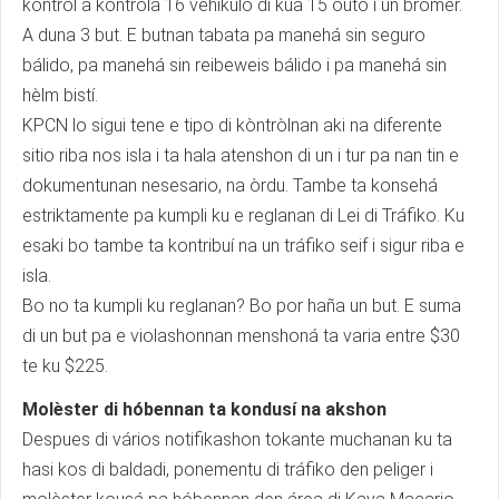
kòntròl a kontrolá 16 vehíkulo di kua 15 outo i un bròmer.
A duna 3 but. E butnan tabata pa manehá sin seguro
bálido, pa manehá sin reibeweis bálido i pa manehá sin
hèlm bistí.
KPCN lo sigui tene e tipo di kòntròlnan aki na diferente
sitio riba nos isla i ta hala atenshon di un i tur pa nan tin e
dokumentunan nesesario, na òrdu. Tambe ta konsehá
estriktamente pa kumpli ku e reglanan di Lei di Tráfiko. Ku
esaki bo tambe ta kontribuí na un tráfiko seif i sigur riba e
isla.
Bo no ta kumpli ku reglanan? Bo por haña un but. E suma
di un but pa e violashonnan menshoná ta varia entre $30
te ku $225.
Molèster di hóbennan ta kondusí na akshon
Despues di vários notifikashon tokante muchanan ku ta
hasi kos di baldadi, ponementu di tráfiko den peliger i