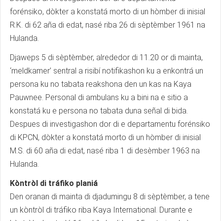
forénsiko, dòkter a konstatá morto di un hòmber di inisial
R.K. di 62 aña di edat, nasé riba 26 di sèptèmber 1961 na
Hulanda.
Djaweps 5 di sèptèmber, alrededor di 11.20 or di mainta,
‘meldkamer’ sentral a risibí notifikashon ku a enkontrá un
persona ku no tabata reakshona den un kas na Kaya
Pauwnee. Personal di ambulans ku a bini na e sitio a
konstatá ku e persona no tabata duna señal di bida.
Despues di investigashon dor di e departamentu forénsiko
di KPCN, dòkter a konstatá morto di un hòmber di inisial
M.S. di 60 aña di edat, nasé riba 1 di desèmber 1963 na
Hulanda.
Kòntròl di tráfiko planiá
Den oranan di mainta di djadumingu 8 di sèptèmber, a tene
un kòntròl di tráfiko riba Kaya International. Durante e