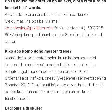
Bo ta kousa molèster ku bo baiskel, e ora ei ta kita bo
baiskel hib’é warda.
Abo ta doño di un di e baiskelnan ku a bai kuné?
Mèldu mas lihé posibel via imeil
ketenbeslag@politiecn.com
òf via telefòn na (+599) 715
8087 di djaluna pa djahuebs, entre 8 or di mainta i 4 or di
atardi.
Kiko abo komo doño mester trese?
Komo doño, bo mester mèldu ku un komprobante di
kompra i bo mester sòru pa bo baiskel kumpli ku tur
rekisito legal, manera deskribí den artíkulo 91 di
Ordenansa di Tráfiko Boneiru (Wegenverkeersverordening
Bonaire) 2019. Esaki ta nifiká, entre otro: Un lus di dilanti i
patras ku ta funshoná korektamente i un bèl ku ta
funshoná bon.
Ladronisia di skuter