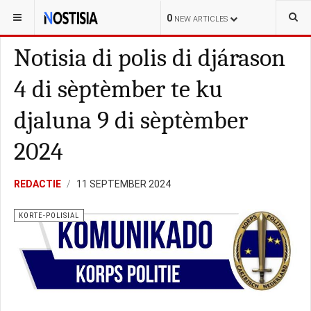
YOU ARE HERE:
BONAIRE
KORTE-POLISIAL
0
NEW ARTICLES
Notisia di polis di djárason
4 di sèptèmber te ku
djaluna 9 di sèptèmber
2024
REDACTIE
11 SEPTEMBER 2024
KORTE-POLISIAL