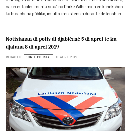
na un establesimentu situá na Parke Wilhelmina en konekshon
ku buracheria públiko, insulto i resistensia durante detenshon.
Notisianan di polis di djabièrnè 5 di aprel te ku
djaluna 8 di aprel 2019
REDACTIE
KORTE-POLISIAL
10 APRIL 2019