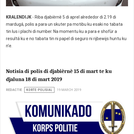
KRALENDIJK
- Riba djabièrnè 5 di aprel alrededor di 2.19 di
mardugá, polis a para un skuter pa motibu ku esaki no tabata
tin lus i plachi di number. Na momentu ku a para e shofùr a
resultá ku e no tabata tin ni papel di seguro ni rijbewijs huntu ku
n’e.
Notisia di polis di djabièrnè 15 di mart te ku
djaluna 18 di mart 2019
REDACTIE
KORTE-POLISIAL
19 MARCH 2019