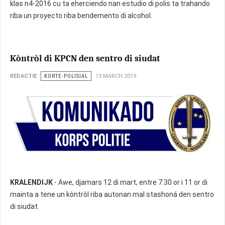
klas n4-2016 cu ta eherciendo nan estudio di polis ta trahando
riba un proyecto riba bendemento di alcohol.
Kòntròl di KPCN den sentro di siudat
REDACTIE
KORTE-POLISIAL
13 MARCH 2019
KRALENDIJK
- Awe, djamars 12 di mart, entre 7.30 or i 11 or di
mainta a tene un kòntròl riba autonan mal stashoná den sentro
di siudat.