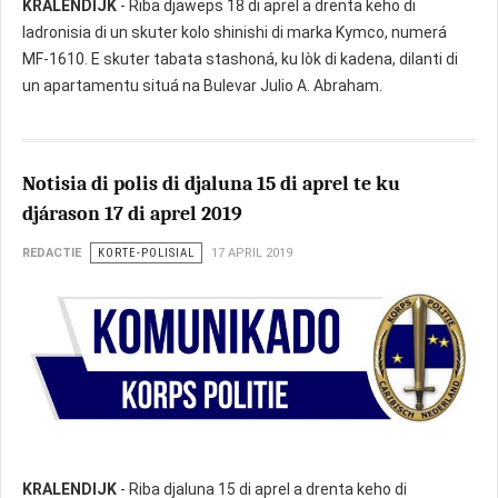
KRALENDIJK
- Riba djaweps 18 di aprel a drenta keho di
ladronisia di un skuter kolo shinishi di marka Kymco, numerá
MF-1610. E skuter tabata stashoná, ku lòk di kadena, dilanti di
un apartamentu situá na Bulevar Julio A. Abraham.
Notisia di polis di djaluna 15 di aprel te ku
djárason 17 di aprel 2019
REDACTIE
KORTE-POLISIAL
17 APRIL 2019
KRALENDIJK
- Riba djaluna 15 di aprel a drenta keho di