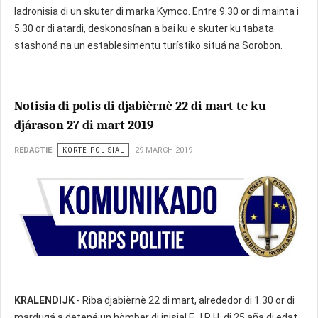
ladronisia di un skuter di marka Kymco. Entre 9.30 or di mainta i
5.30 or di atardi, deskonosínan a bai ku e skuter ku tabata
stashoná na un establesimentu turístiko situá na Sorobon.
Notisia di polis di djabièrnè 22 di mart te ku
djárason 27 di mart 2019
REDACTIE
KORTE-POLISIAL
29 MARCH 2019
KRALENDIJK
- Riba djabièrnè 22 di mart, alrededor di 1.30 or di
mardugá a detené un hòmber di inisial E.J.R.H. di 25 aña di edat,