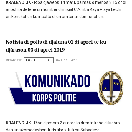
KRALENDIJK
- Riba djaweps 14 mart, pa mas o ménos 8.15 or di
anochi a detené un hòmber di inisial C.A. riba Kaya Playa Lechi
en konekshon ku insulto di un ámtenar den funshon.
Notisia di polis di djaluna 01 di aprel te ku
djárason 03 di aprel 2019
REDACTIE
KORTE-POLISIAL
04 APRIL 2019
KRALENDIJK
- Riba djamars 2 di aprel a drenta keho di kiebro
den un akomodashon turístiko situá na Sabadeco.