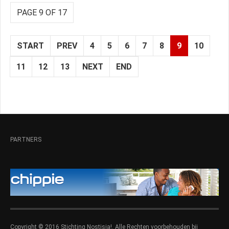
PAGE 9 OF 17
START
PREV
4
5
6
7
8
9
10
11
12
13
NEXT
END
PARTNERS
Copyright © 2016 Stichting Nostisia!. Alle Rechten voorbehouden bij