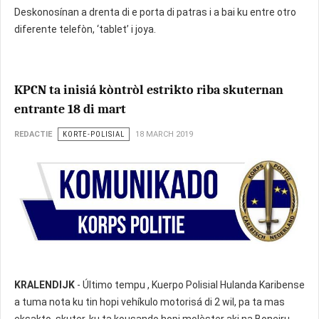
Deskonosínan a drenta di e porta di patras i a bai ku entre otro
diferente telefòn, ‘tablet’ i joya.
KPCN ta inisiá kòntròl estrikto riba skuternan
entrante 18 di mart
REDACTIE
KORTE-POLISIAL
18 MARCH 2019
KRALENDIJK
- Último tempu , Kuerpo Polisial Hulanda Karibense
a tuma nota ku tin hopi vehíkulo motorisá di 2 wil, pa ta mas
eksakto, skuter, ku ta kousando hopi molèster aki na Boneiru.