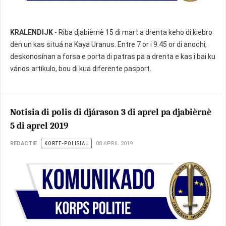
KRALENDIJK
- Riba djabièrnè 15 di mart a drenta keho di kiebro
den un kas situá na Kaya Uranus. Entre 7 or i 9.45 or di anochi,
deskonosínan a forsa e porta di patras pa a drenta e kas i bai ku
vários artíkulo, bou di kua diferente pasport.
Notisia di polis di djárason 3 di aprel pa djabièrnè
5 di aprel 2019
REDACTIE
KORTE-POLISIAL
08 APRIL 2019