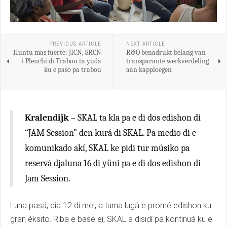
PREVIOUS ARTICLE
NEXT ARTICLE
Huntu mas fuerte: JICN, SRCN
R&O benadrukt belang van
i Plenchi di Trabou ta yuda
transparante werkverdeling
ku e paso pa trabou
aan kapploegen
Kralendijk
– SKAL ta kla pa e di dos edishon di
“JAM Session” den kurá di SKAL. Pa medio di e
komunikado akí, SKAL ke pidi tur músiko pa
reservá djaluna 16 di yüni pa e di dos edishon di
Jam Session.
Luna pasá, dia 12 di mei, a tuma lugá e promé edishon ku
gran éksito. Riba e base ei, SKAL a disidí pa kontinuá ku e