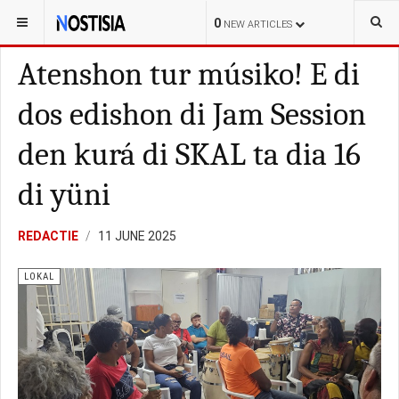
YOU ARE HERE:
BONAIRE
KORTE-POLISIAL
0
NEW ARTICLES
Atenshon tur músiko! E di
dos edishon di Jam Session
den kurá di SKAL ta dia 16
di yüni
REDACTIE
11 JUNE 2025
LOKAL