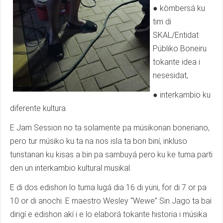
● kòmbersá ku
tim di
SKAL/Entidat
Públiko Boneiru
tokante idea i
nesesidat,
● interkambio ku
diferente kultura
E Jam Session no ta solamente pa músikonan boneriano,
pero tur músiko ku ta na nos isla ta bon biní, inkluso
turistanan ku kisas a bin pa sambuyá pero ku ke tuma parti
den un interkambio kultural musikal.
E di dos edishon lo tuma lugá dia 16 di yüni, for di 7 or pa
10 or di anochi. E maestro Wesley “Wewe” Sin Jago ta bai
dirigí e edishon akí i e lo elaborá tokante historia i músika