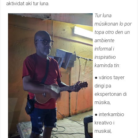
aktividat akí tur luna.
Tur luna
músikonan lo por
topa otro den un
ambiente
informal i
inspirativo
kaminda tin:
● vários tayer
dirigí pa
ekspertonan di
músika,
● interkambio
kreativo i
musikal,