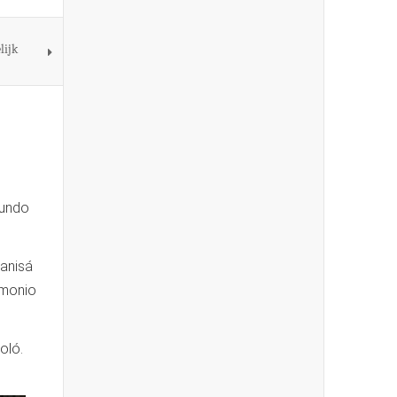
lijk
fundo
ganisá
rimonio
oló.