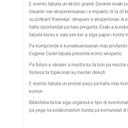
E evento tabata un éksito grandi. Durante esaki
tokante nan eksperensianan i e impakto di ta òf kr
su pòtkast 'Kweekje', despues e ekspertonan di e
haña oportunidat pa hasi pregunta. Esaki a kondusí
tabata kla ku e sala yen ker a sigui papia i konta 
Pa komprondé e konsekuensianan mas profundo di ta
Eugenie Curiel tabata presente komo eksperto.
Pa futuro e sikiater a mustra ku ta bon pa mucha
tristesa ta tópikonan ku mester diskutí.
E evento tabata un promé paso pa haña mas konose
komun.
Biblioteka ta bai sigui organisá e tipo di eventon
pa yega na kolaborashon bunita pa komunidat di 