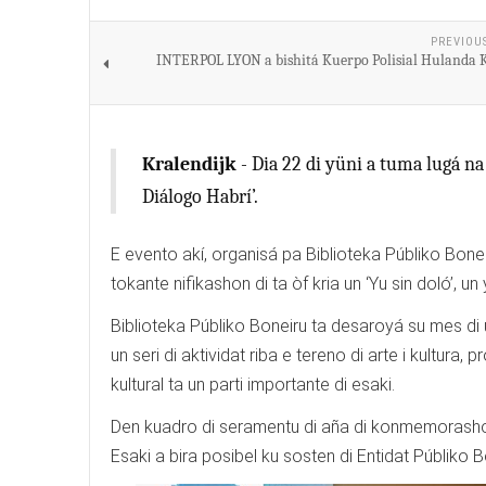
PREVIOU
INTERPOL LYON a bishitá Kuerpo Polisial Hulanda 
Kralendijk
- Dia 22 di yüni a tuma lugá na 
Diálogo Habrí’.
E evento akí, organisá pa Biblioteka Públiko Bon
tokante nifikashon di ta òf kria un ‘Yu sin doló’, un 
Biblioteka Públiko Boneiru ta desaroyá su mes di un
un seri di aktividat riba e tereno di arte i kultura
kultural ta un parti importante di esaki.
Den kuadro di seramentu di aña di konmemorashon 
Esaki a bira posibel ku sosten di Entidat Públiko B