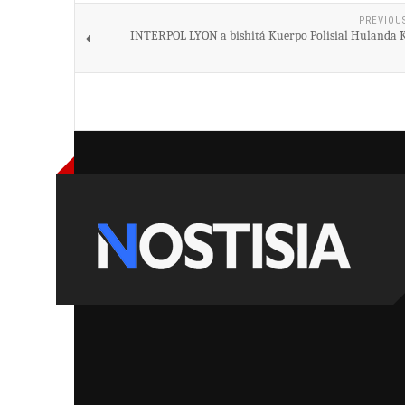
PREVIOU
INTERPOL LYON a bishitá Kuerpo Polisial Hulanda 