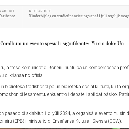
S ARTICLE
NEXT ARTICLE
Karibense
Kinderbijslag en studiefinanciering vanaf 1 juli tegelijk moge
Corallium un evento spesial i signifikante: ‘Yu sin doló: Un
eiru, a trese komunidat di Boneiru huntu pa un kòmbersashon pro
yu di kriansa no ofisial.
 biblioteka tradishonal pa un biblioteka sosial kultural, ku ta or
, promoshon di lesamentu, enkuentro i debate i abilidat básiko. Pat
pasado di sklabitut 1 di yüli 2024, a organisá e evento Yu sin d
oneiru (EPB) i ministerio di Enseñansa Kultura i Siensia (OCW).