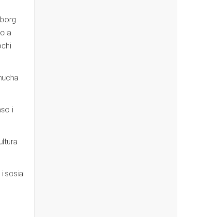
rborg
ko a
ochi
 mucha
so i
ultura
i sosial