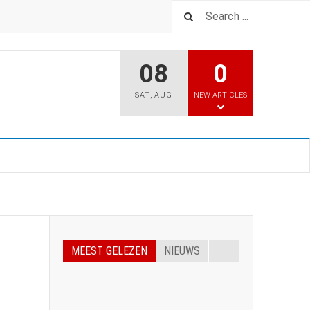
08
0
SAT
,
AUG
NEW ARTICLES
MEEST GELEZEN
NIEUWS