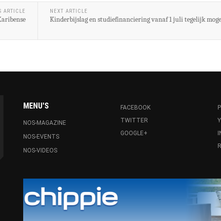
S ARTICLE
NEXT ARTICLE
Karibense
Kinderbijslag en studiefinanciering vanaf 1 juli tegelijk moge
MENU'S
FACEBOOK
P
TWITTER
NOS-MAGAZINE
GOOGLE+
NOS-EVENTS
R
NOS-VIDEOS