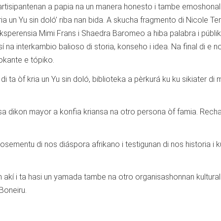
 partisipantenan a papia na un manera honesto i tambe emoshonal
ia un Yu sin doló’ riba nan bida. A skucha fragmento di Nicole Te
ksperensia Mimi Frans i Shaedra Baromeo a hiba palabra i públi
 na interkambio balioso di storia, konseho i idea. Na final di e n
tokante e tópiko.
 òf kria un Yu sin doló, biblioteka a pèrkurá ku ku sikiater di
 sa dikon mayor a konfia kriansa na otro persona òf famia. Recha
mentu di nos diáspora afrikano i testigunan di nos historia i k
an akí i ta hasi un yamada tambe na otro organisashonnan kultural 
Boneiru.