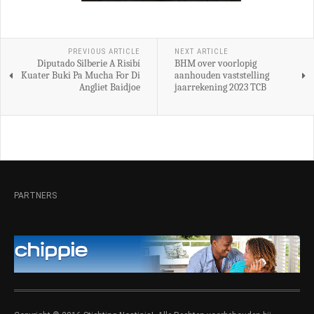
PREVIOUS ARTICLE
NEXT ARTICLE
Diputado Silberie A Risibí
BHM over voorlopig
Kuater Buki Pa Mucha For Di
aanhouden vaststelling
Angliet Baidjoe
jaarrekening 2023 TCB
PARTNERS