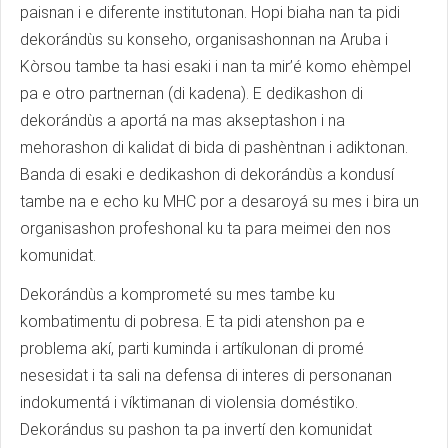
paisnan i e diferente institutonan. Hopi biaha nan ta pidi
dekorándùs su konseho, organisashonnan na Aruba i
Kòrsou tambe ta hasi esaki i nan ta mir’é komo ehèmpel
pa e otro partnernan (di kadena). E dedikashon di
dekorándùs a aportá na mas akseptashon i na
mehorashon di kalidat di bida di pashèntnan i adiktonan.
Banda di esaki e dedikashon di dekorándùs a kondusí
tambe na e echo ku MHC por a desaroyá su mes i bira un
organisashon profeshonal ku ta para meimei den nos
komunidat.
Dekorándùs a komprometé su mes tambe ku
kombatimentu di pobresa. E ta pidi atenshon pa e
problema akí, parti kuminda i artíkulonan di promé
nesesidat i ta sali na defensa di interes di personanan
indokumentá i víktimanan di violensia doméstiko.
Dekorándus su pashon ta pa invertí den komunidat