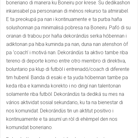
boneriano di manera ku Boneiru por krese. Su dedikashon
inkansabel pa personanan di ménos rekurso ta atmirabel.
E ta preokupá pa nan i kontinuamente e ta purba haña
solushonnan pa minimalisá pobresa na Boneiru. Pafó di su
oranan di trabou por haña dekorándùs serka hóbennan i
adiktonan pa hiba kuminda pa nan, duna nan atenshon òf
pa ‘coach’ i motivá nan. Dekorándùs ta aktivo tambe riba
tereno di deporte komo entre otro miembro di direktiva,
boluntario pa klup di futbòl i entrenadó/coach di diferente
tim hubenil. Banda di esaki e ta yuda hóbennan tambe pa
keda riba e kaminda korekto i no dirigí nan talentonan
solamente riba futbòl. Dekorándùs ta dediká su mes na
vários aktividat sosial sekundario, ku ta na bienestar di
nos komunidat. Dekorándùs tin un aktitut positivo i
kontinuamente e ta asumí un ròl di ehèmpel den nos
komunidat boneriano.