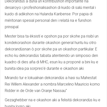
Dekorándùs a duna un kontribushon importante na
desaroyo i profeshonalisashon di kuido di salú mental i
kuido di adikshon na Hulanda Karibense. Por papia di
méritonan spesial personal den i relatá na e funshon
prinsipal.
Mester bisa ta èksistí e opshon pa por skohe pa risibí un
kondekorashon durante okashon general huntu ku otro
dekorandùsnan ò por skohe pa un okashon partikular. E
echo ku dekorandùs tabata atentiendo un simposio den
kuadro di dies aña di MHC, esun ku a proponé a bini ku e
buniita idea pa sorpres’é durante e okashon aki.
Mirando tur e lokualnan dekorandùs a hasi su Mahestat
Rei Willem Alexander a nombra Marcelino Mauricio komo
Ridder in de Orde van Oranje Nassau”
Gezaghebber na e okashon aki a felisitá dekorandùs ku e
bunita logro aki