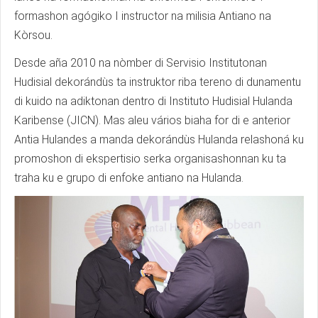
formashon agógiko I instructor na milisia Antiano na
Kòrsou.
Desde aña 2010 na nòmber di Servisio Institutonan
Hudisial dekorándùs ta instruktor riba tereno di dunamentu
di kuido na adiktonan dentro di Instituto Hudisial Hulanda
Karibense (JICN). Mas aleu vários biaha for di e anterior
Antia Hulandes a manda dekorándùs Hulanda relashoná ku
promoshon di ekspertisio serka organisashonnan ku ta
traha ku e grupo di enfoke antiano na Hulanda.