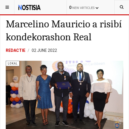
YOU ARE HERE:
BONAIRE
LOKAL
0
NEW ARTICLES
Marcelino Mauricio a risibí
kondekorashon Real
REDACTIE
02 JUNE 2022
LOKAL