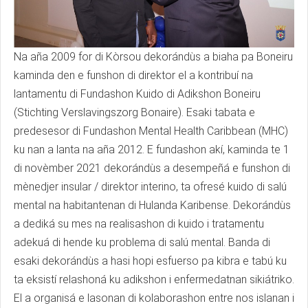
Na aña 2009 for di Kòrsou dekorándùs a biaha pa Boneiru
kaminda den e funshon di direktor el a kontribuí na
lantamentu di Fundashon Kuido di Adikshon Boneiru
(Stichting Verslavingszorg Bonaire). Esaki tabata e
predesesor di Fundashon Mental Health Caribbean (MHC)
ku nan a lanta na aña 2012. E fundashon akí, kaminda te 1
di novèmber 2021 dekorándùs a desempeñá e funshon di
mènedjer insular / direktor interino, ta ofresé kuido di salú
mental na habitantenan di Hulanda Karibense. Dekorándùs
a dediká su mes na realisashon di kuido i tratamentu
adekuá di hende ku problema di salú mental. Banda di
esaki dekorándùs a hasi hopi esfuerso pa kibra e tabú ku
ta eksistí relashoná ku adikshon i enfermedatnan sikiátriko.
El a organisá e lasonan di kolaborashon entre nos islanan i