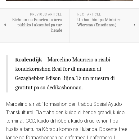
PREVIOUS ARTICLE
NEXT ARTICLE
Bichnan na Boneiru ta área
Un bon biní pa Minister
públiko i aksesibel pa tur
Wiersma (Enseñansa)
hende
Kralendijk
– Marcelino Mauricio a risibí
kondekorashon Real for di mannan di
Gezaghebber Edison Rijna. Ta un muestra di
gratitut pa su dedikashonnan.
Marcelino a risibí formashon den trabou Sosial Ayudo
Transkultural. Ela traha den kuido di hende grandi, kuido
terminal, GGD, kuido di hóben, kuido di adikshon I pa
hustisia tantu na Kòrsou komo na Hulanda. Dosente free
lance na formashonnan na enfermea I enfermero I