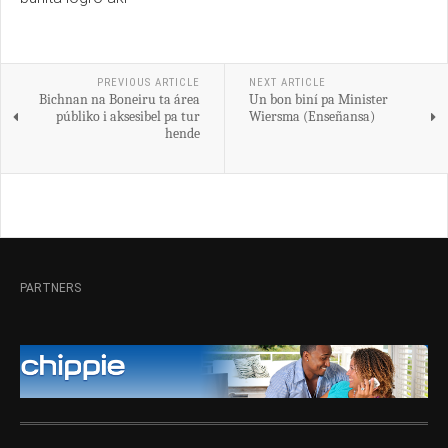
PREVIOUS ARTICLE
NEXT ARTICLE
Bichnan na Boneiru ta área
Un bon biní pa Minister
públiko i aksesibel pa tur
Wiersma (Enseñansa)
hende
PARTNERS