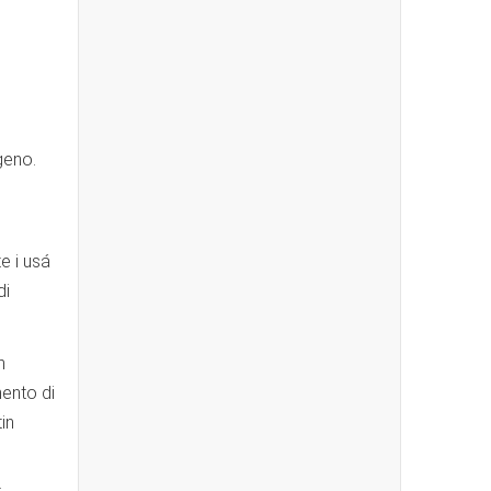
geno.
e i usá
di
n
hento di
in