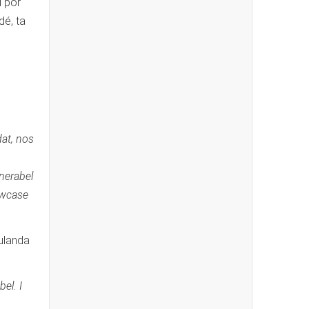
i por
dé, ta
dat, nos
nerabel
owcase
Hulanda
el. I