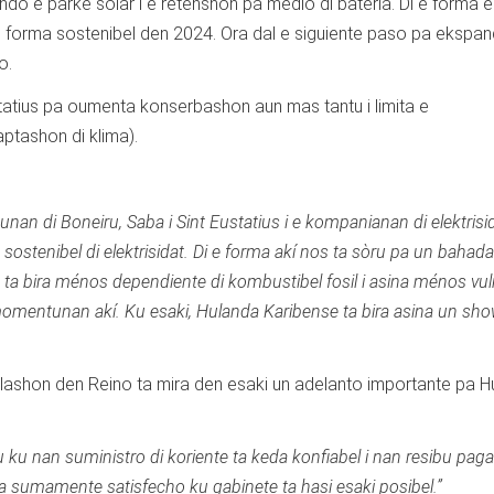
ando e parke solar i e retenshon pa medio di bateria. Di e forma e
di forma sostenibel den 2024. Ora dal e siguiente paso pa ekspan
o.
ustatius pa oumenta konserbashon aun mas tantu i limita e
ptashon di klima).
n di Boneiru, Saba i Sint Eustatius i e kompanianan di elektrisi
sostenibel di elektrisidat. Di e forma akí nos ta sòru pa un bahada
 ta bira ménos dependiente di kombustibel fosil i asina ménos vul
e momentunan akí. Ku esaki, Hulanda Karibense ta bira asina un sh
elashon den Reino ta mira den esaki un adelanto importante pa 
 ku nan suministro di koriente ta keda konfiabel i nan resibu pagab
 sumamente satisfecho ku gabinete ta hasi esaki posibel.”