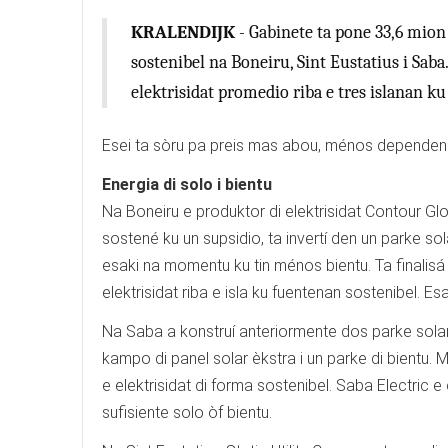
KRALENDIJK
- Gabinete ta pone 33,6 mion 
sostenibel na Boneiru, Sint Eustatius i Saba
elektrisidat promedio riba e tres islanan ku 
Esei ta sòru pa preis mas abou, ménos dependensi
Energia di solo i bientu
Na Boneiru e produktor di elektrisidat Contour Gl
sostené ku un supsidio, ta invertí den un parke sol
esaki na momentu ku tin ménos bientu. Ta finalisá
elektrisidat riba e isla ku fuentenan sostenibel. E
Na Saba a konstruí anteriormente dos parke solar.
kampo di panel solar èkstra i un parke di bientu. 
e elektrisidat di forma sostenibel. Saba Electric e
sufisiente solo òf bientu.