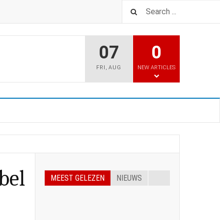
07
0
FRI
,
AUG
NEW ARTICLES
bel
MEEST GELEZEN
NIEUWS