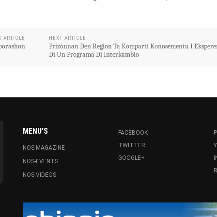
S ARTICLE
NEXT ARTICLE
aborashon
Prizònnan Den Region Ta Kompartí Konosementu I Eksperen
Di Un Programa Di Interkambio
MENU'S
FACEBOOK
P
TWITTER
NOS-MAGAZINE
GOOGLE+
NOS-EVENTS
R
NOS-VIDEOS