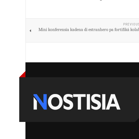
PREVIOU
Mini konferensia kadena di estranhero pa fortifiká kol