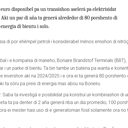
euro disponibel pa un transishon aselerá pa elektrisidat
. Aki un par di aña ta generá alrededor di 80 porshento di
energia di bientu i solo.
a di por ehèmpel petroli i konsiderabel ménos emishon di nitró
obal i e kompania di maneho, Bonaire Brandstof Terminals (BBT),
ar i un parke di bientu. Ta bin tambe un bateria pa wanta e korient
 e invershon akí na 2024/2025 i e ora ei ta generá 80 porshento 
saki ta sòru pa preis di energia mas abou na Boneiru.
 Saba ta investigá e posibilidat pa konstruí un kombinashon di u
Meta ta pa denter di 2 aña generá riba un dia promedio, 100 pors
 ora ei mester hasi uso di e generatornan fosil solamente ora no t