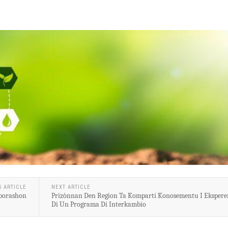
S ARTICLE
NEXT ARTICLE
aborashon
Prizònnan Den Region Ta Kompartí Konosementu I Eksperen
Di Un Programa Di Interkambio