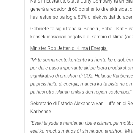
Na Sint Eustatius, Statia Utility Company ta ampli
generá alrededor di 60 porshento di elektrisidat 
hasi esfuerso pa logra 80% di elektrisidat durader
Gabinete ta sigui traha ku Boneiru, Saba i Sint E
konsekuensianan negativo di kambio di klima (ada
Minister Rob Jetten di Klima i Energia:
“Mi ta sumamente kontentu ku huntu ku e gobièrnuna
por dal e paso importante akí pa logra produkshon 
signifikativo di emishon di CO2, Hulanda Karibense
pa preis haltu di energia, manera ku ta bisto na 
pa hasi otro islanan chikitu den region sostenibel.”
Sekretario di Estado Alexandra van Huffelen di R
Karibense.
“Esaki ta yuda e hendenan riba e islanan, pa motibu
esei ku muchu ménos òf sin ningun emishon. Mi ta