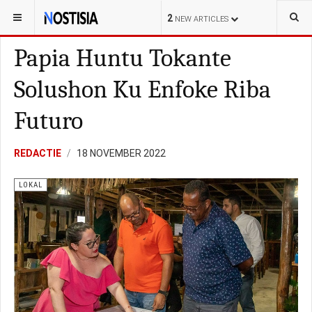
YOU ARE HERE:
BONAIRE
LOKAL
2
NEW ARTICLES
Papia Huntu Tokante
Solushon Ku Enfoke Riba
Futuro
REDACTIE
18 NOVEMBER 2022
LOKAL