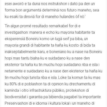
esei aworó e ta duna nos instrukshon i dato pa den un
forma bon argumentá determiná nos futuro maneho, sea
ku esaki ta desviá for di maneho hulandes òf nò.’
Tin algun promé resultado remarkabel for di e
investigashon: manera e echo ku mayoria habitante ta
eksperensiá Boneiru komo un lugá seif pa biba, un
mayoria grandi di habitante ta haña ku kosto di bida ta
inakseptabelmente karu, e boneriano ku a nase na Boneiru
hopi mas tantu biaha ku e suidadano ku a nase den
eksterior ta haña ku tin muchu hopi suidadano riba e isla i
netamente e suidadano ku a nase den eksterior ta haña ku
tin muchu hopi turista riba e isla. Loke ta komun ta ku mas
ku 80% di e poblashon ta di opinion ku drechamentu di
kaminda i otro infrastruktura públiko, protekshon di
biodiversidat i garantia pa bibienda pagabel ta importante.
Preservashon di e idioma i kultura lokal i un maneho di