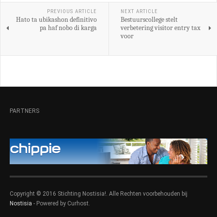
PREVIOUS ARTICLE
NEXT ARTICLE
Hato ta ubikashon definitivo
Bestuurscollege stelt
pa haf nobo di karga
verbetering visitor entry tax
voor
PARTNERS
Copyright © 2016 Stichting Nostisia!. Alle Rechten voorbehouden bij
Nostisia
- Powered by Curhost.