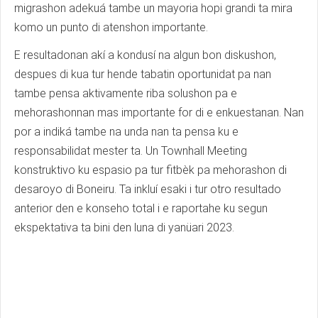
migrashon adekuá tambe un mayoria hopi grandi ta mira
komo un punto di atenshon importante.
E resultadonan akí a kondusí na algun bon diskushon,
despues di kua tur hende tabatin oportunidat pa nan
tambe pensa aktivamente riba solushon pa e
mehorashonnan mas importante for di e enkuestanan. Nan
por a indiká tambe na unda nan ta pensa ku e
responsabilidat mester ta. Un Townhall Meeting
konstruktivo ku espasio pa tur fitbèk pa mehorashon di
desaroyo di Boneiru. Ta inkluí esaki i tur otro resultado
anterior den e konseho total i e raportahe ku segun
ekspektativa ta bini den luna di yanüari 2023.