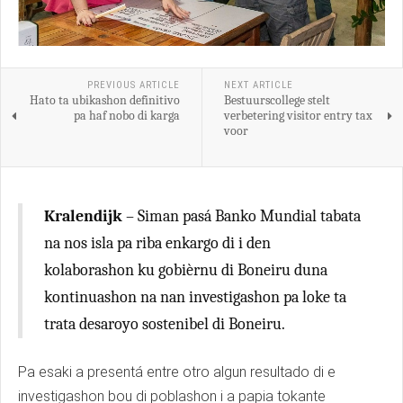
PREVIOUS ARTICLE
NEXT ARTICLE
Hato ta ubikashon definitivo
Bestuurscollege stelt
pa haf nobo di karga
verbetering visitor entry tax
voor
Kralendijk
– Siman pasá Banko Mundial tabata
na nos isla pa riba enkargo di i den
kolaborashon ku gobièrnu di Boneiru duna
kontinuashon na nan investigashon pa loke ta
trata desaroyo sostenibel di Boneiru.
Pa esaki a presentá entre otro algun resultado di e
investigashon bou di poblashon i a papia tokante