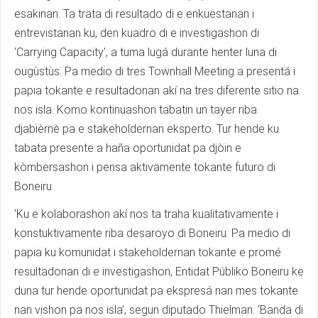
esakinan. Ta trata di resultado di e enkuestanan i
entrevistanan ku, den kuadro di e investigashon di
‘Carrying Capacity’, a tuma lugá durante henter luna di
ougùstùs. Pa medio di tres Townhall Meeting a presentá i
papia tokante e resultadonan akí na tres diferente sitio na
nos isla. Komo kontinuashon tabatin un tayer riba
djabièrnè pa e stakeholdernan eksperto. Tur hende ku
tabata presente a haña oportunidat pa djòin e
kòmbersashon i pensa aktivamente tokante futuro di
Boneiru.
‘Ku e kolaborashon akí nos ta traha kualitativamente i
konstuktivamente riba desaroyo di Boneiru. Pa medio di
papia ku komunidat i stakeholdernan tokante e promé
resultadonan di e investigashon, Entidat Públiko Boneiru ke
duna tur hende oportunidat pa ekspresá nan mes tokante
nan vishon pa nos isla’, segun diputado Thielman. ‘Banda di