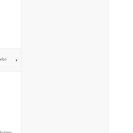
seho
obièrnu