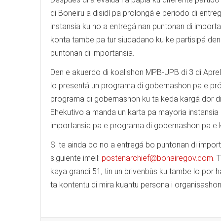
di Boneiru a disidí pa prolongá e periodo di entre
instansia ku no a entregá nan puntonan di importa
konta tambe pa tur siudadano ku ke partisipá den
puntonan di importansia.
Den e akuerdo di koalishon MPB-UPB di 3 di Apre
lo presentá un programa di gobernashon pa e pró
programa di gobernashon ku ta keda kargá dor di 
Ehekutivo a manda un karta pa mayoria instansia 
importansia pa e programa di gobernashon pa e 
Si te ainda bo no a entregá bo puntonan di impor
siguiente imeil:
postenarchief@bonairegov.com
.
T
kaya grandi 51, tin un brivenbùs ku tambe lo por h
ta kontentu di mira kuantu persona i organisashon 