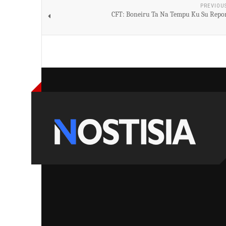
PREVIOU
CFT: Boneiru Ta Na Tempu Ku Su Rep