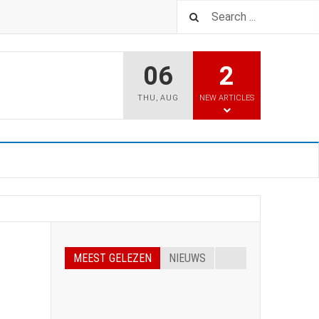
06
2
THU
,
AUG
NEW ARTICLES
MEEST GELEZEN
NIEUWS