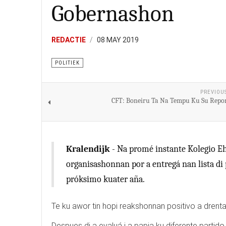
Gobernashon
REDACTIE
08 MAY 2019
POLITIEK
PREVIOU
CFT: Boneiru Ta Na Tempu Ku Su Rep
Kralendijk
- Na promé instante Kolegio Eh
organisashonnan por a entregá nan lista d
próksimo kuater aña.
Te ku awor tin hopi reakshonnan positivo a drent
Despues di a evaluá i a papia ku diferente partido 