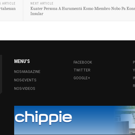
S ARTICLE
NEXT ARTICLE
ortahenan
Kuater Persona A Huramentá Komo Miembro Nobo Pa Kon
Insular
MENU'S
FACEBOOK
P
TWITTER
NOS-MAGAZINE
GOOGLE+
NOS-EVENTS
R
NOS-VIDEOS