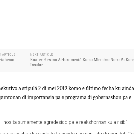
S ARTICLE
NEXT ARTICLE
ortahenan
Kuater Persona A Huramentá Komo Miembro Nobo Pa Kon
Insular
ekutivo a stipulá 2 di mei 2019 komo e último fecha ku ainda
i puntonan di importansia pa e programa di gobernashon pa e
a i nos ta sumamente agradesido pa e reakshonnan ku a risibí.
i organisashon ku ainda ta trahando riba nan lista di prioridat, G