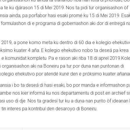
ga te ku djárason 15 di Mei 2019. Nos ta pidi tur organisashon òf
nsia ainda, pa porfabor hasi esaki promé ku 15 di Mei 2019. Esak
 formulashon di e programa di gobernashon aki dor di entregá n
l 2019, a pone komo meta ku dentro di 60 dia e kolegio ehekuti
ksimo kuater 4 aña. E kolegio ehekutivo nobo ta deseá pa krea
e komunidat kompletu. Pa e rason aki riba 18 di aprel 2019 Kol
i organisashon aki na Boneiru pa tur por duna nan puntonan di
kolegio ehekutivo por atendé kuné den e próksimo kuater añana
tansia i bo ta deseá di hasi esaki, bo por manda e informashon p
ambe nos kier informá ku nos departamentu di post en archief si
asi uso di dje. Nos ta gradesí tur ku a duna nan punto òf ideanan 
tin interes pa kontribuí den desaroyo di Boneiru.