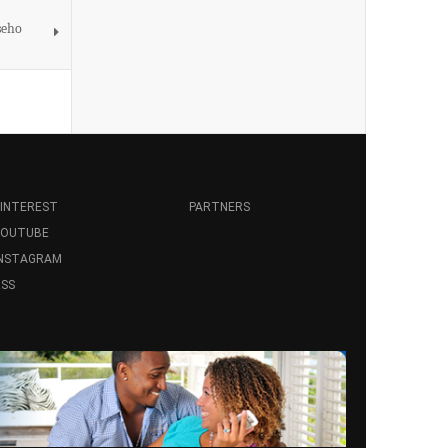
seho
INTEREST
PARTNERS
YOUTUBE
INSTAGRAM
SS