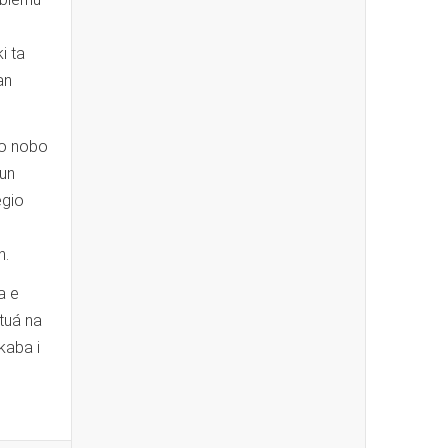
i ta
an
vo nobo
 un
egio
n.
a e
tuá na
kaba i