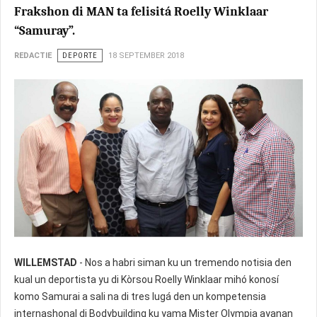
Frakshon di MAN ta felisitá Roelly Winklaar
“Samuray”.
REDACTIE
DEPORTE
18 SEPTEMBER 2018
WILLEMSTAD
- Nos a habri siman ku un tremendo notisia den
kual un deportista yu di Kòrsou Roelly Winklaar mihó konosí
komo Samurai a sali na di tres lugá den un kompetensia
internashonal di Bodybuilding ku yama Mister Olympia ayanan