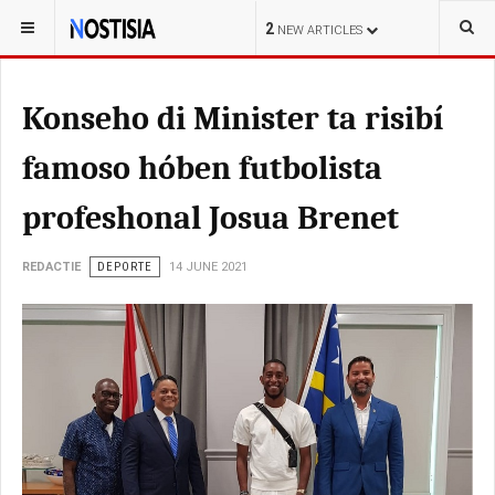
YOU ARE HERE:
CURAÇAO
2
NEW ARTICLES
Konseho di Minister ta risibí
famoso hóben futbolista
profeshonal Josua Brenet
REDACTIE
DEPORTE
14 JUNE 2021