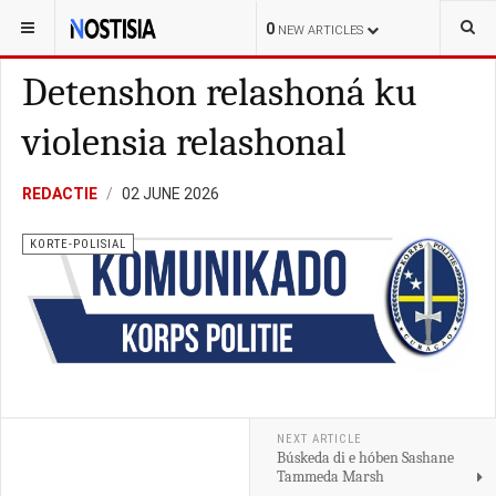
YOU ARE HERE:
CURAÇAO
POLITIEK
0
NEW ARTICLES
Detenshon relashoná ku
violensia relashonal
REDACTIE
02 JUNE 2026
KORTE-POLISIAL
NEXT ARTICLE
Búskeda di e hóben Sashane
Tammeda Marsh