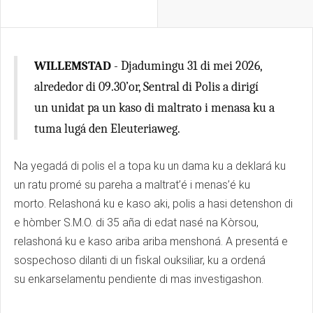
WILLEMSTAD
- Djadumingu 31 di mei 2026,
alrededor di 09.30’or, Sentral di Polis a dirigí
un unidat pa un kaso di maltrato i menasa ku a
tuma lugá den Eleuteriaweg.
Na yegadá di polis el a topa ku un dama ku a deklará ku
un ratu promé su pareha a maltrat’é i menas’é ku
morto. Relashoná ku e kaso aki, polis a hasi detenshon di
e hòmber S.M.O. di 35 aña di edat nasé na Kòrsou,
relashoná ku e kaso ariba ariba menshoná. A presentá e
sospechoso dilanti di un fiskal ouksiliar, ku a ordená
su enkarselamentu pendiente di mas investigashon.