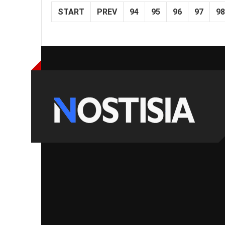
START
PREV
94
95
96
97
98