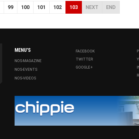
99
100
101
102
103
NEXT
END
MENU'S
FACEBOOK
P
TWITTER
NOS-MAGAZINE
GOOGLE+
NOS-EVENTS
R
NOS-VIDEOS