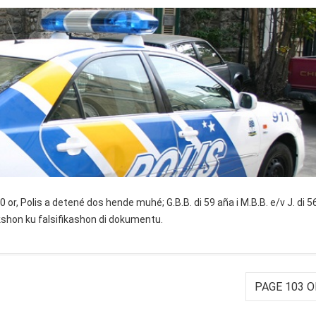
 or, Polis a detené dos hende muhé; G.B.B. di 59 aña i M.B.B. e/v J. di 5
hon ku falsifikashon di dokumentu.
PAGE 103 O