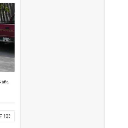
6 aña,
F 103