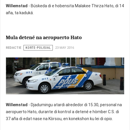
Willemstad
- Búskeda di e hobensita Malakee Thirza Hato, di 14
aña, ta kaduká.
Mula detené na aeropuerto Hato
REDACTIE
KORTE-POLISIAL
23 MAY 2016
Willemstad
- Djadumingu atardi alrededor di 15.30, personal na
aeropuerto Hato, durante di kontrol a detené e hòmber C.S. di
37 aña di edat nase na Kòrsou, en konekshon ku lei di opio.