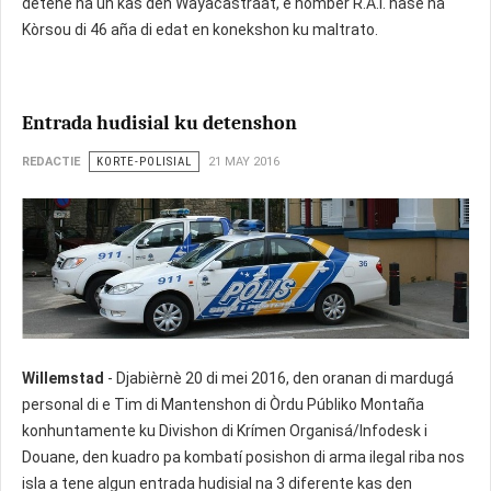
detené na un kas den Wayacastraat, e hòmber R.A.I. nase na
Kòrsou di 46 aña di edat en konekshon ku maltrato.
Entrada hudisial ku detenshon
REDACTIE
KORTE-POLISIAL
21 MAY 2016
Willemstad
- Djabièrnè 20 di mei 2016, den oranan di mardugá
personal di e Tim di Mantenshon di Òrdu Públiko Montaña
konhuntamente ku Divishon di Krímen Organisá/Infodesk i
Douane, den kuadro pa kombatí posishon di arma ilegal riba nos
isla a tene algun entrada hudisial na 3 diferente kas den