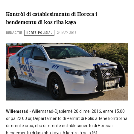
Kontròl di establesimentu di Horeca i
bendementu di kos riba kaya
REDACTIE
KORTE-POLISIAL
24 MAY 2016
Willemstad
- Willemstad-Djabièrnè 20 di mei 2016, entre 15.00
or pa 22.00 or, Departamento di Pèrmit di Polis a tene kòntròl na
diferente sitio, riba diferente establesimentu di Horeca i
bendementu di kos riba kaya. A kontrolá seis (6)