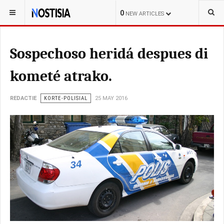
YOU ARE HERE:
CURAÇAO
LOKAL
0
NEW ARTICLES
Sospechoso heridá despues di
kometé atrako.
REDACTIE
KORTE-POLISIAL
25 MAY 2016