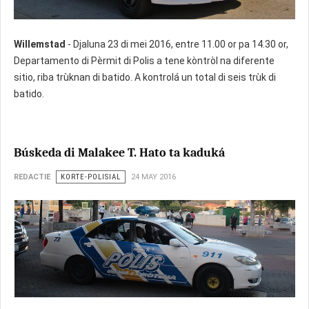
Willemstad
- Djaluna 23 di mei 2016, entre 11.00 or pa 14.30 or,
Departamento di Pèrmit di Polis a tene kòntròl na diferente
sitio, riba trùknan di batido. A kontrolá un total di seis trùk di
batido.
Búskeda di Malakee T. Hato ta kaduká
REDACTIE
KORTE-POLISIAL
24 MAY 2016