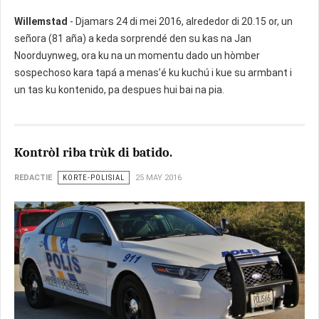
Willemstad
- Djamars 24 di mei 2016, alrededor di 20.15 or, un
señora (81 aña) a keda sorprendé den su kas na Jan
Noorduynweg, ora ku na un momentu dado un hòmber
sospechoso kara tapá a menas’é ku kuchú i kue su armbant i
un tas ku kontenido, pa despues hui bai na pia.
Kontròl riba trùk di batido.
REDACTIE
KORTE-POLISIAL
25 MAY 2016