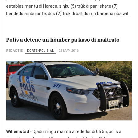
establesimentu di Horeca, sinku (5) trùk di pan, shete (7)
bendedó ambulante, dos (2) trùk di batido i un barberia riba wil.
Polis a detene un hòmber pa kaso di maltrato
REDACTIE
KORTE-POLISIAL
23 MAY 2016
Willemstad
- Djadumingu mainta alrededor di 05.55, polis a