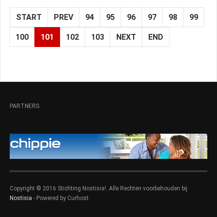
START
PREV
94
95
96
97
98
99
100
101
102
103
NEXT
END
PARTNERS
Copyright © 2016 Stichting Nostisia!. Alle Rechten voorbehouden bij
Nostisia
- Powered by Curhost.