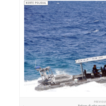
KORTE-POLISIAL
PREVIOU
Señora di edat morto