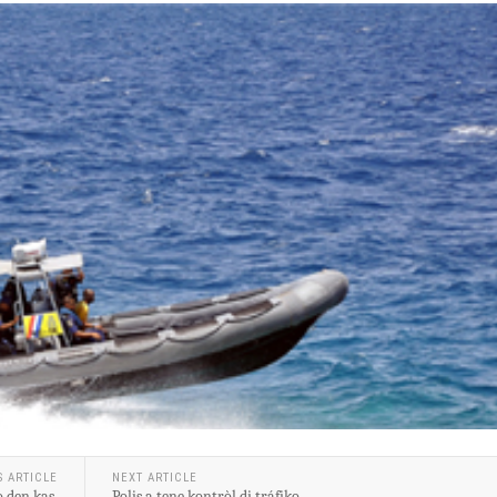
S ARTICLE
NEXT ARTICLE
 den kas.
Polis a tene kontròl di tráfiko