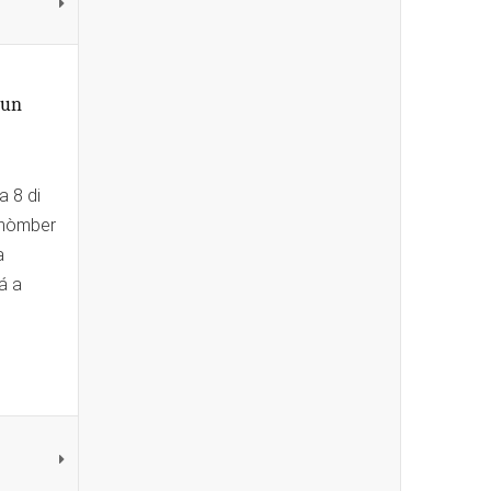
 un
a 8 di
 hòmber
a
́ a