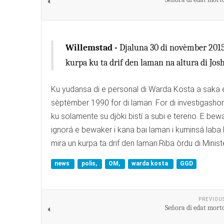
Willemstad -
Djaluna 30 di novèmber 2015 a
kurpa ku ta drif den laman na altura di Jos
Ku yudansa di e personal di Warda Kosta a saka e 
sèptèmber 1990 for di laman. For di investigasho
ku solamente su djòki bistí a subi e tereno. E be
ignorá e bewaker i kana bai laman i kuminsá laba
mira un kurpa ta drif den laman.Riba òrdu di Mini
news
polis,
OM,
warda kosta
GGD
PREVIOU
Señora di edat morto