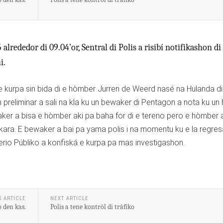
lrededor di 09.04’or, Sentral di Polis a risibí notifikashon di
hi.
kurpa sin bida di e hòmber Jurren de Weerd nasé na Hulanda di
n preliminar a sali na kla ku un bewaker di Pentagon a nota ku un
waker a bisa e hòmber aki pa baha for di e tereno pero e hòmber 
 kara. E bewaker a bai pa yama polis i na momentu ku e la regresa
sterio Públiko a konfiská e kurpa pa mas investigashon.
S ARTICLE
NEXT ARTICLE
 den kas.
Polis a tene kontròl di tráfiko