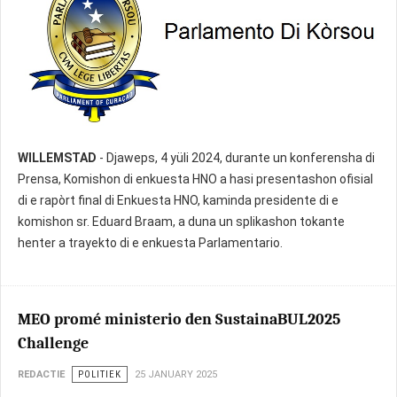
WILLEMSTAD
- Djaweps, 4 yüli 2024, durante un konferensha di
Prensa, Komishon di enkuesta HNO a hasi presentashon ofisial
di e rapòrt final di Enkuesta HNO, kaminda presidente di e
komishon sr. Eduard Braam, a duna un splikashon tokante
henter a trayekto di e enkuesta Parlamentario.
MEO promé ministerio den SustainaBUL2025
Challenge
REDACTIE
POLITIEK
25 JANUARY 2025