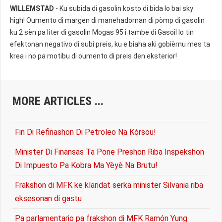
WILLEMSTAD
- Ku subida di gasolin kosto di bida lo bai sky
high! Oumento di margen di manehadornan di pòmp di gasolin
ku 2 sèn pa liter di gasolin Mogas 95 i tambe di Gasoil lo tin
efektonan negativo di subi preis, ku e biaha aki gobièrnu mes ta
krea i no pa motibu di oumento di preis den eksterior!
MORE ARTICLES ...
Fin Di Refinashon Di Petroleo Na Kòrsou!
Minister Di Finansas Ta Pone Preshon Riba Inspekshon
Di Impuesto Pa Kobra Ma Yèyè Na Brutu!
Frakshon di MFK ke klaridat serka minister Silvania riba
eksesonan di gastu
Pa parlamentario pa frakshon di MFK Ramón Yung