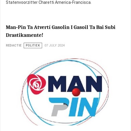
Statenvoorzitter Charetti America-Francisca.
Man-Pin Ta Atvertí Gasolin I Gasoil Ta Bai Subi
Drastikamente!
REDACTIE
POLITIEK
07 JULY 2024