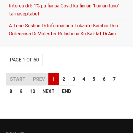
Interes di 5.1% pa fiansa Covid ku finnan “humanitario”
ta inaseptabel
A Tene Seshon Di Informashon Tokante Kambio Den
Ordenansa Di Molèster Relashoná Ku Kalidat Di Airu
PAGE 1 OF 60
START
PREV
1
2
3
4
5
6
7
8
9
10
NEXT
END