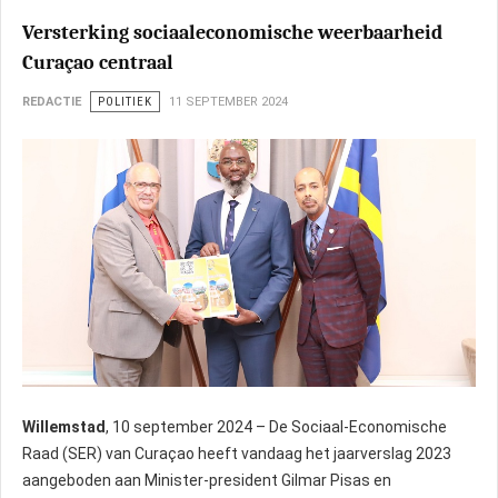
Versterking sociaaleconomische weerbaarheid
Curaçao centraal
REDACTIE
POLITIEK
11 SEPTEMBER 2024
Willemstad
, 10 september 2024 – De Sociaal-Economische
Raad (SER) van Curaçao heeft vandaag het jaarverslag 2023
aangeboden aan Minister-president Gilmar Pisas en