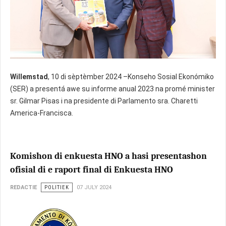
Willemstad
, 10 di sèptèmber 2024 –Konseho Sosial Ekonómiko
(SER) a presentá awe su informe anual 2023 na promé minister
sr. Gilmar Pisas i na presidente di Parlamento sra. Charetti
America-Francisca.
Komishon di enkuesta HNO a hasi presentashon
ofisial di e raport final di Enkuesta HNO
REDACTIE
POLITIEK
07 JULY 2024