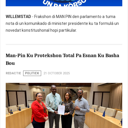
WILLEMSTAD
- Frakshon di MAN PIN den parlamento a tuma
nota di un komunikado di minister presidente ku ta formulá un
novedat konstitushonal hopi partikular.
Man-Pin Ku Protekshon Total Pa Esnan Ku Basha
Bou
REDACTIE
POLITIEK
21 OCTOBER 2025