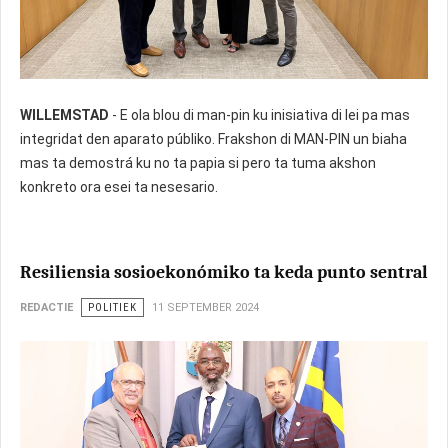
WILLEMSTAD
- E ola blou di man-pin ku inisiativa di lei pa mas
integridat den aparato públiko. Frakshon di MAN-PIN un biaha
mas ta demostrá ku no ta papia si pero ta tuma akshon
konkreto ora esei ta nesesario.
Resiliensia sosioekonómiko ta keda punto sentral
REDACTIE
POLITIEK
11 SEPTEMBER 2024