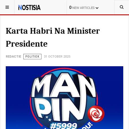
YOU ARE HERE:
CURAÇAO
LOKAL
0
NEW ARTICLES
Karta Habri Na Minister
Presidente
REDACTIE
POLITIEK
31 OCTOBER 2025