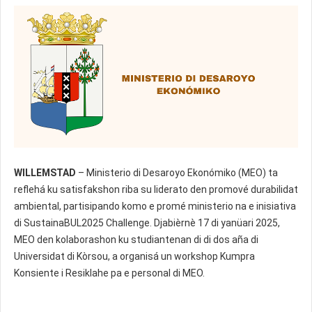
WILLEMSTAD
– Ministerio di Desaroyo Ekonómiko (MEO) ta
reflehá ku satisfakshon riba su liderato den promové durabilidat
ambiental, partisipando komo e promé ministerio na e inisiativa
di SustainaBUL2025 Challenge. Djabièrnè 17 di yanüari 2025,
MEO den kolaborashon ku studiantenan di di dos aña di
Universidat di Kòrsou, a organisá un workshop Kumpra
Konsiente i Resiklahe pa e personal di MEO.