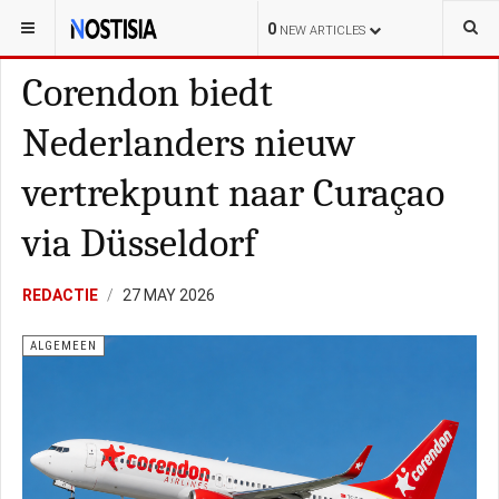
YOU ARE HERE:
NEDERLAND
POLITIE
0
NEW ARTICLES
Corendon biedt
Nederlanders nieuw
vertrekpunt naar Curaçao
via Düsseldorf
REDACTIE
27 MAY 2026
ALGEMEEN