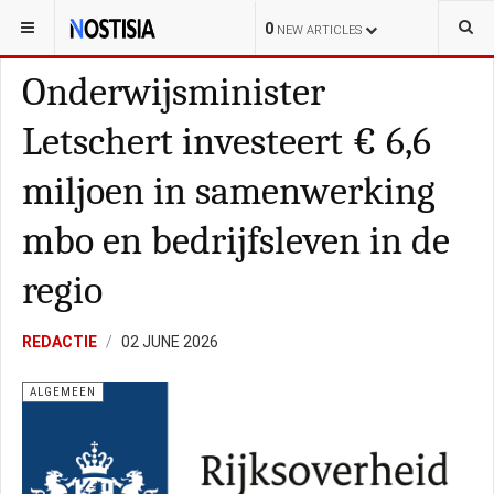
YOU ARE HERE:
NEDERLAND
ALGEMEEN
0
NEW ARTICLES
Onderwijsminister
Letschert investeert € 6,6
miljoen in samenwerking
mbo en bedrijfsleven in de
regio
REDACTIE
02 JUNE 2026
ALGEMEEN