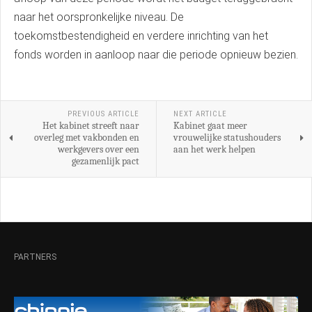
naar het oorspronkelijke niveau. De
toekomstbestendigheid en verdere inrichting van het
fonds worden in aanloop naar die periode opnieuw bezien.
PREVIOUS ARTICLE
NEXT ARTICLE
Het kabinet streeft naar
Kabinet gaat meer
overleg met vakbonden en
vrouwelijke statushouders
werkgevers over een
aan het werk helpen
gezamenlijk pact
PARTNERS