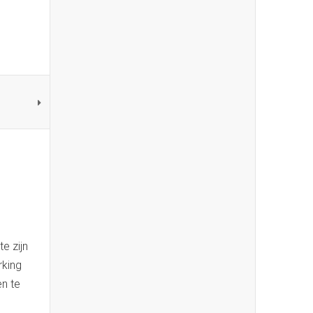
e zijn
rking
n te