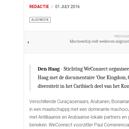
REDACTIE
01 JULY 2016
ALGEMEEN
PREVIOU
Marineschip redt wederom migrant
Den Haag
- Stichting WeConnect organise
Haag met de documentaire ‘One Kingdom, On
diversiteit in het Caribisch deel van het Kon
Verschillende Curaçaoenaars, Arubanen, Bonairian
in een maatschappij met een dominante machocul
met Antilliaanse en Arubaanse lokale partners e
bereiken. WeConnect voorzitter Paul Comenencia: 