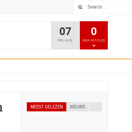
07
0
FRI
,
AUG
NEW ARTICLES
m
MEEST GELEZEN
NIEUWS