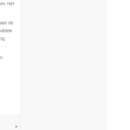
gen. Het
taan de
publiek
og.
in