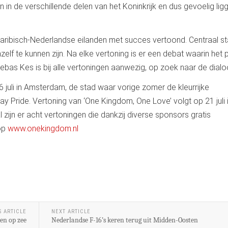
in de verschillende delen van het Koninkrijk en dus gevoelig lig
 Caribisch-Nederlandse eilanden met succes vertoond. Centraal s
zelf te kunnen zijn. Na elke vertoning is er een debat waarin het 
bas Kes is bij alle vertoningen aanwezig, op zoek naar de dialo
 juli in Amsterdam, de stad waar vorige zomer de kleurrijke
 Pride. Vertoning van ‘One Kingdom, One Love’ volgt op 21 juli 
zijn er acht vertoningen die dankzij diverse sponsors gratis
 op
www.onekingdom.nl
S ARTICLE
NEXT ARTICLE
en op zee
Nederlandse F-16’s keren terug uit Midden-Oosten