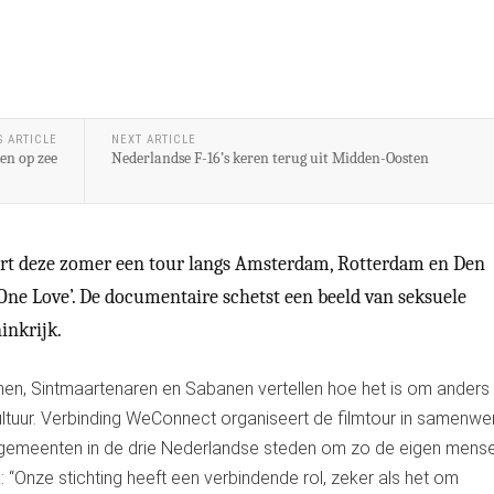
S ARTICLE
NEXT ARTICLE
en op zee
Nederlandse F-16’s keren terug uit Midden-Oosten
ert deze zomer een tour langs Amsterdam, Rotterdam en Den
e Love’. De documentaire schetst een beeld van seksuele
inkrijk.
en, Sintmaartenaren en Sabanen vertellen hoe het is om anders t
tuur. Verbinding WeConnect organiseert de filmtour in samenwe
n gemeenten in de drie Nederlandse steden om zo de eigen mense
“Onze stichting heeft een verbindende rol, zeker als het om