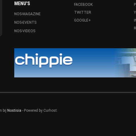
MENU'S
FACEBOOK
P
TWITTER
NOS-MAGAZINE
GOOGLE+
NOS-EVENTS
R
NOS-VIDEOS
n bij
Nostisia
- Powered by Curhost.