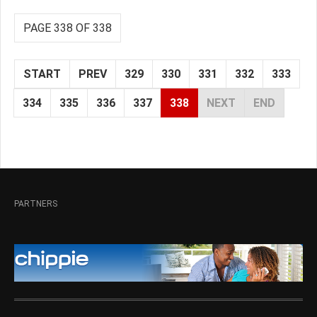
PAGE 338 OF 338
START
PREV
329
330
331
332
333
334
335
336
337
338
NEXT
END
PARTNERS