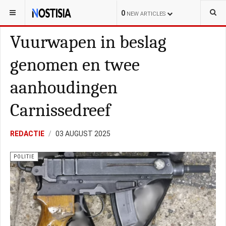
YOU ARE HERE:
NEDERLAND
POLITIE
0
NEW ARTICLES
Vuurwapen in beslag
genomen en twee
aanhoudingen
Carnissedreef
REDACTIE
03 AUGUST 2025
POLITIE