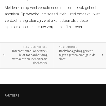
Melden kan op veel verschillende manieren. Ook geheel
anoniem. Op www.houdmisdaaduitjebuurt.nl ontdekt u wat
verdachte signalen zijn, wat u kunt doen als u deze
signalen oppikt en als uw zorgen heeft hierover.
PREVIOUS ARTICLE
NEXT ARTICLE
Internationaal onderzoek
Roekeloos gedrag gericht
leidt tot aanhouding
tegen agenten eindigt in de
verdachte en identificatie
sloot
slachtoffer
PARTNERS