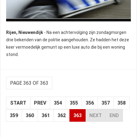
Na een achtervolging zijn drie bekenden van de politie aangehouden.
Rijen, Nieuwendijk
- Na een achtervolging zijn zondagmorgen
drie bekenden van de politie aangehouden. Ze hadden het deze
keer vermoedelijk gemunt op een luxe auto die bij een woning
stond.
PAGE 363 OF 363
START
PREV
354
355
356
357
358
359
360
361
362
363
NEXT
END