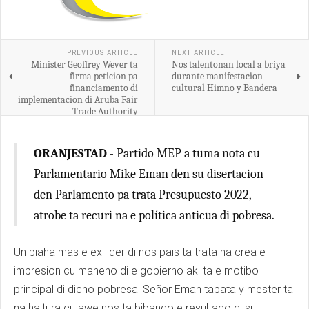
PREVIOUS ARTICLE
NEXT ARTICLE
Minister Geoffrey Wever ta
Nos talentonan local a briya
firma peticion pa
durante manifestacion
financiamento di
cultural Himno y Bandera
implementacion di Aruba Fair
Trade Authority
ORANJESTAD
- Partido MEP a tuma nota cu
Parlamentario Mike Eman den su disertacion
den Parlamento pa trata Presupuesto 2022,
atrobe ta recuri na e política anticua di pobresa.
Un biaha mas e ex lider di nos pais ta trata na crea e
impresion cu maneho di e gobierno aki ta e motibo
principal di dicho pobresa. Señor Eman tabata y mester ta
na haltura cu awe nos ta bibando e resultado di su