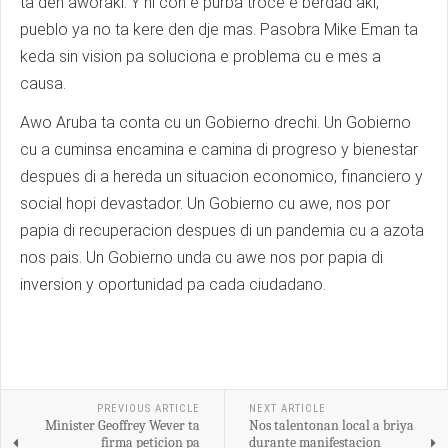
ta den aworaki. Y ni con e purba troce e berdad aki,
pueblo ya no ta kere den dje mas. Pasobra Mike Eman ta
keda sin vision pa soluciona e problema cu e mes a
causa.
Awo Aruba ta conta cu un Gobierno drechi. Un Gobierno
cu a cuminsa encamina e camina di progreso y bienestar
despues di a hereda un situacion economico, financiero y
social hopi devastador. Un Gobierno cu awe, nos por
papia di recuperacion despues di un pandemia cu a azota
nos pais. Un Gobierno unda cu awe nos por papia di
inversion y oportunidad pa cada ciudadano.
PREVIOUS ARTICLE
NEXT ARTICLE
Minister Geoffrey Wever ta
Nos talentonan local a briya
firma peticion pa
durante manifestacion