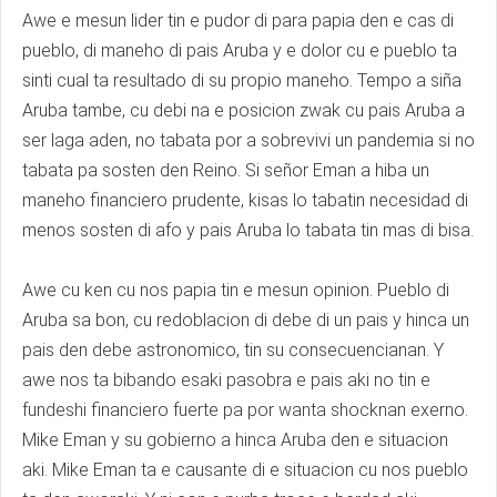
Awe e mesun lider tin e pudor di para papia den e cas di
pueblo, di maneho di pais Aruba y e dolor cu e pueblo ta
sinti cual ta resultado di su propio maneho. Tempo a siña
Aruba tambe, cu debi na e posicion zwak cu pais Aruba a
ser laga aden, no tabata por a sobrevivi un pandemia si no
tabata pa sosten den Reino. Si señor Eman a hiba un
maneho financiero prudente, kisas lo tabatin necesidad di
menos sosten di afo y pais Aruba lo tabata tin mas di bisa.
Awe cu ken cu nos papia tin e mesun opinion. Pueblo di
Aruba sa bon, cu redoblacion di debe di un pais y hinca un
pais den debe astronomico, tin su consecuencianan. Y
awe nos ta bibando esaki pasobra e pais aki no tin e
fundeshi financiero fuerte pa por wanta shocknan exerno.
Mike Eman y su gobierno a hinca Aruba den e situacion
aki. Mike Eman ta e causante di e situacion cu nos pueblo