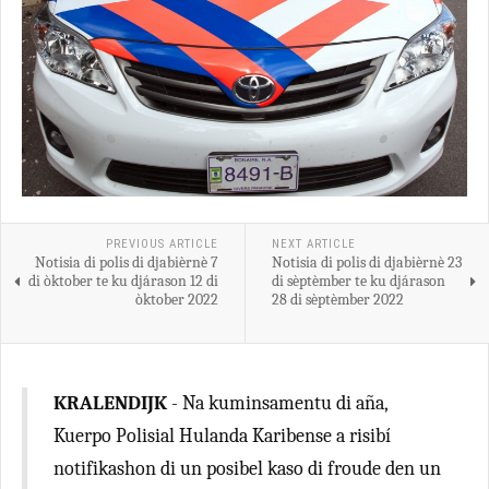
PREVIOUS ARTICLE
NEXT ARTICLE
Notisia di polis di djabièrnè 7
Notisia di polis di djabièrnè 23
di òktober te ku djárason 12 di
di sèptèmber te ku djárason
òktober 2022
28 di sèptèmber 2022
KRALENDIJK
- Na kuminsamentu di aña,
Kuerpo Polisial Hulanda Karibense a risibí
notifikashon di un posibel kaso di froude den un