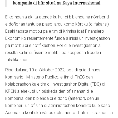
kompania di hür situá na Kaya Internashonal.
E kompania aki ta atendé ku hür di bibienda na nòmber di
e doñonan tantu pa plaso largu komo kòrtiku (di fakansi).
Esaki tabata motibu pa e tim di Kriminalidat Finansiero
Ekonómiko resientemente fundá a inisiá un investigashon
pa motibu di e notifikashon. For di e investigashon a
resultá ku tin sufisiente motibu pa sospechá froude i
falsifikashon.
Riba djaluna, 10 di òktober 2022, bou di guia di hues
komisario i Ministerio Públiko, e tim di FinEC den
kolaborashon ku e tim di Investigashon Digital (TDO) di
KPCN a ehekutá un búskeda den ofisinanan di e
kompania, den bibienda di e doño (anterior), den un
kònteiner i un ofisina di atministrashon konektá ku e kaso.
Ademas a konfiská vários dokumento di atministrashon i a