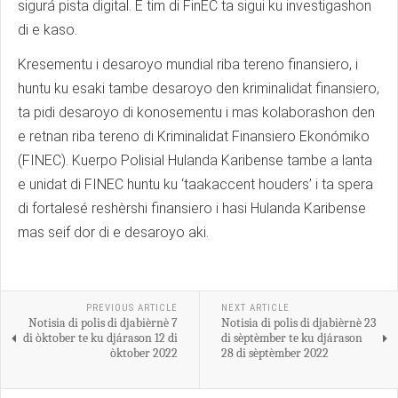
sigurá pista digital. E tim di FinEC ta sigui ku investigashon
di e kaso.
Kresementu i desaroyo mundial riba tereno finansiero, i
huntu ku esaki tambe desaroyo den kriminalidat finansiero,
ta pidi desaroyo di konosementu i mas kolaborashon den
e retnan riba tereno di Kriminalidat Finansiero Ekonómiko
(FINEC). Kuerpo Polisial Hulanda Karibense tambe a lanta
e unidat di FINEC huntu ku ‘taakaccent houders’ i ta spera
di fortalesé reshèrshi finansiero i hasi Hulanda Karibense
mas seif dor di e desaroyo aki.
PREVIOUS ARTICLE
NEXT ARTICLE
Notisia di polis di djabièrnè 7
Notisia di polis di djabièrnè 23
di òktober te ku djárason 12 di
di sèptèmber te ku djárason
òktober 2022
28 di sèptèmber 2022