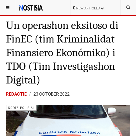
YOU ARE HERE:
BONAIRE
KORTE-POLISIAL
0
NEW ARTICLES
Un operashon eksitoso di
FinEC (tim Kriminalidat
Finansiero Ekonómiko) i
TDO (Tim Investigashon
Digital)
REDACTIE
23 OCTOBER 2022
KORTE-POLISIAL