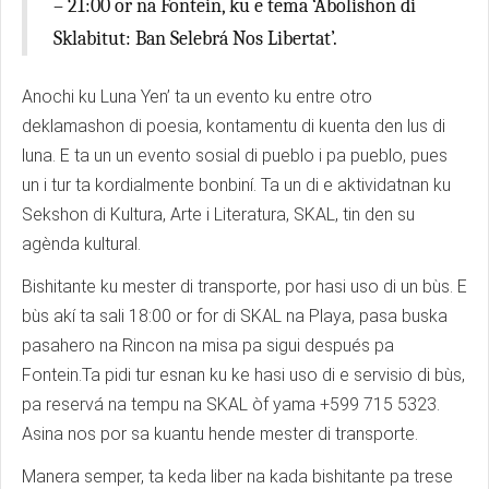
– 21:00 or na Fontein, ku e tema ‘Abolishon di
Sklabitut: Ban Selebrá Nos Libertat’.
Anochi ku Luna Yen’ ta un evento ku entre otro
deklamashon di poesia, kontamentu di kuenta den lus di
luna. E ta un un evento sosial di pueblo i pa pueblo, pues
un i tur ta kordialmente bonbiní. Ta un di e aktividatnan ku
Sekshon di Kultura, Arte i Literatura, SKAL, tin den su
agènda kultural.
Bishitante ku mester di transporte, por hasi uso di un bùs. E
bùs akí ta sali 18:00 or for di SKAL na Playa, pasa buska
pasahero na Rincon na misa pa sigui después pa
Fontein.Ta pidi tur esnan ku ke hasi uso di e servisio di bùs,
pa reservá na tempu na SKAL òf yama +599 715 5323.
Asina nos por sa kuantu hende mester di transporte.
Manera semper, ta keda liber na kada bishitante pa trese