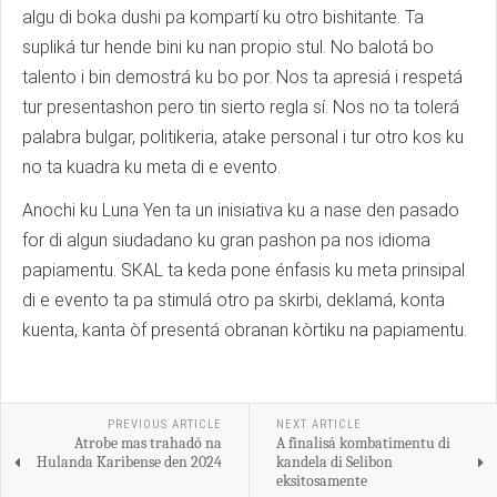
algu di boka dushi pa kompartí ku otro bishitante. Ta
supliká tur hende bini ku nan propio stul. No balotá bo
talento i bin demostrá ku bo por. Nos ta apresiá i respetá
tur presentashon pero tin sierto regla sí. Nos no ta tolerá
palabra bulgar, politikeria, atake personal i tur otro kos ku
no ta kuadra ku meta di e evento.
Anochi ku Luna Yen ta un inisiativa ku a nase den pasado
for di algun siudadano ku gran pashon pa nos idioma
papiamentu. SKAL ta keda pone énfasis ku meta prinsipal
di e evento ta pa stimulá otro pa skirbi, deklamá, konta
kuenta, kanta òf presentá obranan kòrtiku na papiamentu.
PREVIOUS ARTICLE
NEXT ARTICLE
Atrobe mas trahadó na
A finalisá kombatimentu di
Hulanda Karibense den 2024
kandela di Selibon
eksitosamente