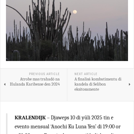
PREVIOUS ARTICLE
NEXT ARTICLE
Atrobe mas trahadó na
A finalisá kombatimentu di
Hulanda Karibense den 2024
kandela di Selibon
eksitosamente
KRALENDIJK
– Djaweps 10 di yüli 2025 tin e
evento mensual ‘Anochi Ku Luna Yen’ di 19:00 or