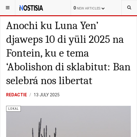
YOU ARE HERE:
BONAIRE
LOKAL
0
NEW ARTICLES
Anochi ku Luna Yen’
djaweps 10 di yüli 2025 na
Fontein, ku e tema
‘Abolishon di sklabitut: Ban
selebrá nos libertat
REDACTIE
13 JULY 2025
LOKAL