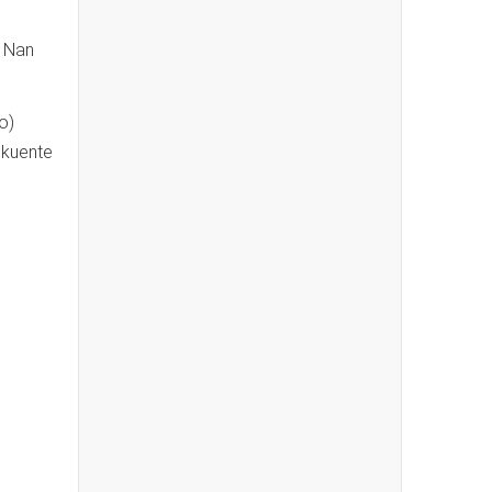
. Nan
o)
ekuente