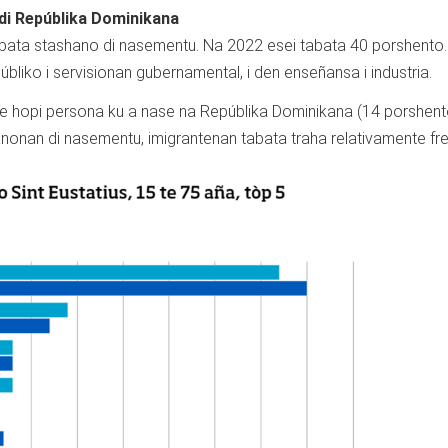
 di Repúblika Dominikana
tabata stashano di nasementu. Na 2022 esei tabata 40 porshento
bliko i servisionan gubernamental, i den enseñansa i industria.
e hopi persona ku a nase na Repúblika Dominikana (14 porshent
anonan di nasementu, imigrantenan tabata traha relativamente fr