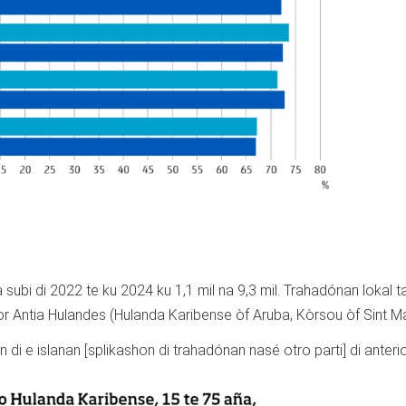
 subi di 2022 te ku 2024 ku 1,1 mil na 9,3 mil. Trahadónan lokal t
ior Antia Hulandes (Hulanda Karibense òf Aruba, Kòrsou òf Sint M
di e islanan [splikashon di trahadónan nasé otro parti] di anterio