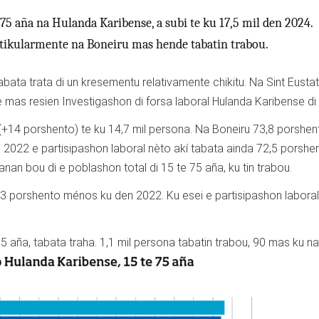
 75 aña na Hulanda Karibense, a subi te ku 17,5 mil den 2024.
rtikularmente na Boneiru mas hende tabatin trabou.
ta trata di un kresementu relativamente chikitu. Na Sint Eustat
i e mas resien Investigashon di forsa laboral Hulanda Karibense di
(+14 porshento) te ku 14,7 mil persona. Na Boneiru 73,8 porshent
a 2022 e partisipashon laboral nèto akí tabata ainda 72,5 porshen
nan bou di e poblashon total di 15 te 75 aña, ku tin trabou.
 , 3 porshento ménos ku den 2022. Ku esei e partisipashon labora
 aña, tabata traha. 1,1 mil persona tabatin trabou, 90 mas ku n