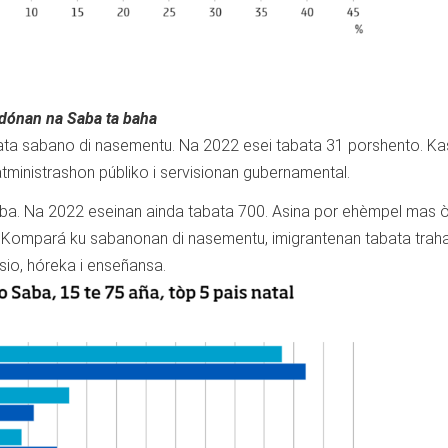
dónan na Saba ta baha
ata sabano di nasementu. Na 2022 esei tabata 31 porshento. Kas
tministrashon públiko i servisionan gubernamental.
aba. Na 2022 eseinan ainda tabata 700. Asina por ehèmpel mas ò
 Kompará ku sabanonan di nasementu, imigrantenan tabata trah
sio, hóreka i enseñansa.