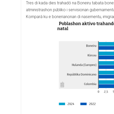
Tres di kada dies trahadó na Boneiru tabata bone
atministrashon públiko i servisionan gubernamental
Kompará ku e bonerianonan di nasementu, imigran