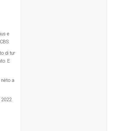
ius e
 CBS.
o di tur
to. E
l nèto a
a 2022.