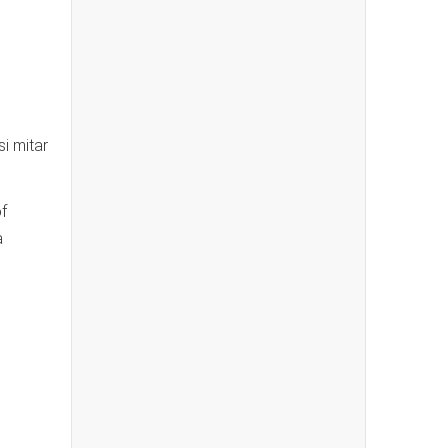
i mitar
f
a