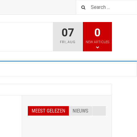
07
0
FRI
,
AUG
NEW ARTICLES
MEEST GELEZEN
NIEUWS