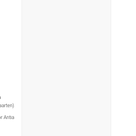
a
aarten).
r Antia