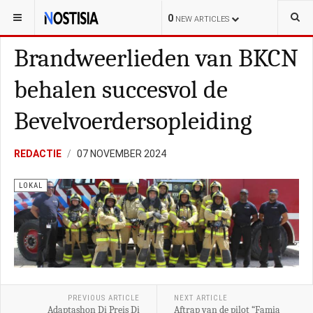
YOU ARE HERE:
BONAIRE
LOKAL
0
NEW ARTICLES
Brandweerlieden van BKCN
behalen succesvol de
Bevelvoerdersopleiding
REDACTIE
07 NOVEMBER 2024
LOKAL
PREVIOUS ARTICLE
NEXT ARTICLE
Adaptashon Di Preis Di
Aftrap van de pilot “Famia