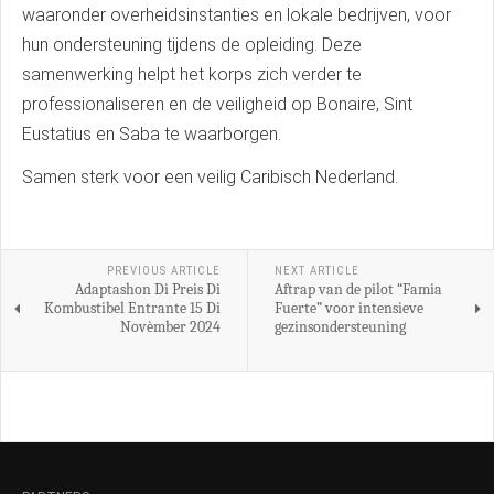
waaronder overheidsinstanties en lokale bedrijven, voor
hun ondersteuning tijdens de opleiding. Deze
samenwerking helpt het korps zich verder te
professionaliseren en de veiligheid op Bonaire, Sint
Eustatius en Saba te waarborgen.
Samen sterk voor een veilig Caribisch Nederland.
PREVIOUS ARTICLE
NEXT ARTICLE
Adaptashon Di Preis Di
Aftrap van de pilot “Famia
Kombustibel Entrante 15 Di
Fuerte” voor intensieve
Novèmber 2024
gezinsondersteuning