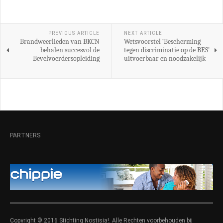
PREVIOUS ARTICLE
NEXT ARTICLE
Brandweerlieden van BKCN
Wetsvoorstel ‘Bescherming
behalen succesvol de
tegen discriminatie op de BES’
Bevelvoerdersopleiding
uitvoerbaar en noodzakelijk
PARTNERS
Copyright © 2016 Stichting Nostisia!. Alle Rechten voorbehouden bij