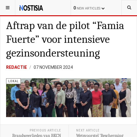
YOU ARE HERE:
BONAIRE
0
NEW ARTICLES
Aftrap van de pilot “Famia
Fuerte” voor intensieve
gezinsondersteuning
REDACTIE
07 NOVEMBER 2024
LOKAL
PREVIOUS ARTICLE
NEXT ARTICLE
Brandweerlieden van BKCN
Wetsvoorstel ‘Bescherming