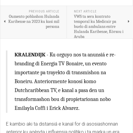
PREVIOUS ARTICLE
NEXT ARTICLE
Oumento poblashon Hulanda
VWS ta sera kontrato
Karibense na 2023 ku kasi mil
temporal ku Medicair pa
persona
buelo di ambulans entre
Hulanda Karibense, Kòrsou i
Aruba
KRALENDIJK
- Ku orguyo nos ta anunsiá e re-
branding di Energia TV Bonaire, un evento
importante pa trayekto di transmishon na
Boneiru. Anteriormente konosí komo
Dutchcaribbean TV, e kanal a pasa den un
transformashon bou di propietarionan nobo
Emilayla Coffi i Erick Alvarez.
E kambio aki ta distansiá e kanal for di asosiashonnan
anterior ku agènda i influensia polítiko i ta marka un era