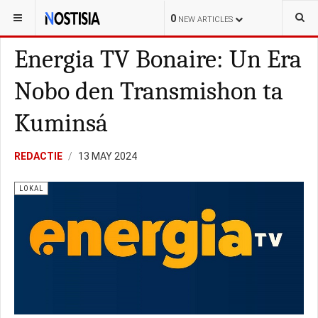
YOU ARE HERE:
BONAIRE
LOKAL
0
NEW ARTICLES
Energia TV Bonaire: Un Era
Nobo den Transmishon ta
Kuminsá
REDACTIE
13 MAY 2024
LOKAL