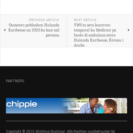
PREVIOUS ARTICLE
NEXT ARTICLE
Oumento poblashon Hulanda
VWS ta sera kontrato
Karibense na 2023 ku kasi mil
temporal ku Medicair pa
persona
buelo di ambulans entre
Hulanda Karibense, Kòrsou i
Aruba
PARTNERS
Copyright © 2016 Stichting Nostisia!. Alle Rechten voorbehouden bij