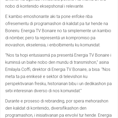
nobo di kontenido eksepshonal i relevante.
E kambio emoshonante aki ta pone enfoke riba
ofresementu di programashon di kalidat pa tur hende na
Boneiru. Energia TV Bonaire no ta simplemente un kambio
di nòmber, pero ta representá un kompromiso pa
inovashon, ekselensia, i enbolbimentu ku komunidat.
"Nos ta hopi entusiasmá pa presentá Energia TV Bonaire i
kuminsá un biahe nobo den mundu di transmishon," asina
Emilayla Coffi, direktor di Energia TV Bonaire, a bisa. "Nos
meta ta pa enrikesé e sektor di televishon ku
perspektivanan fresku, historianan bibu i un dedikashon pa
sirbi interesnan diverso di nos komunidat."
Durante e proseso di rebranding, por spera mehorashon
den kalidat di kontenido, diversifikashon den
programashon, i inisiativanan pa envolví tur hende. Energia