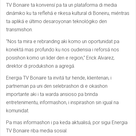
TV Bonaire ta konvensí pa ta un plataforma di media
dinámiko ku ta reflehá e rikesa kultural di Boneiru, miéntras
ta apliká e último desaroyonan teknológiko den
transmishon.
"Nos ta mira e rebranding aki komo un oportunidat pa
konektá mas profundo ku nos oudiensia i reforsá nos
posishon komo un lider den e region," Erick Alvarez,
direktor di produkshon a agregá.
Energia TV Bonaire ta invitá tur hende, klientenan, i
partnernan pa uni den selebrashon di e okashon
importante aki i ta warda ansioso pa brinda
entretenimentu, informashon, i inspirashon sin igual na
komunidat.
Pa mas informashon i pa keda aktualisá, por sigui Energia
TV Bonaire riba media sosial.