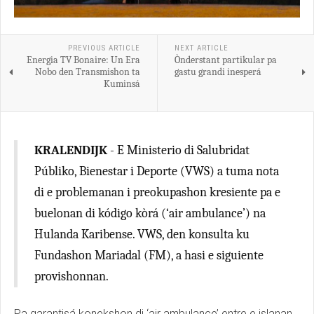
PREVIOUS ARTICLE
NEXT ARTICLE
Energia TV Bonaire: Un Era
Ònderstant partikular pa
Nobo den Transmishon ta
gastu grandi inesperá
Kuminsá
KRALENDIJK
- E Ministerio di Salubridat
Públiko, Bienestar i Deporte (VWS) a tuma nota
di e problemanan i preokupashon kresiente pa e
buelonan di kódigo kòrá (‘air ambulance’) na
Hulanda Karibense. VWS, den konsulta ku
Fundashon Mariadal (FM), a hasi e siguiente
provishonnan.
Pa garantisá konekshon di ‘air ambulance’ entre e islanan