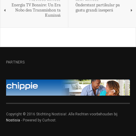
Energia TV Bonaire: Un Era
Ònderstant partikular pa
Nobo den Transmishon ta
gastu grandi inesperá
Kuminsá
PARTNERS
Copyright © 2016 Stichting Nostisia!. Alle Rechten voorbehouden bij
Nostisia
- Powered by Curhost.