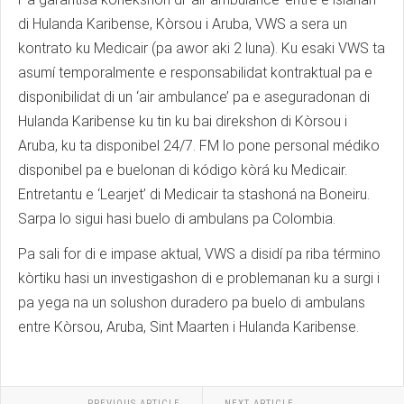
di Hulanda Karibense, Kòrsou i Aruba, VWS a sera un
kontrato ku Medicair (pa awor aki 2 luna). Ku esaki VWS ta
asumí temporalmente e responsabilidat kontraktual pa e
disponibilidat di un ‘air ambulance’ pa e aseguradonan di
Hulanda Karibense ku tin ku bai direkshon di Kòrsou i
Aruba, ku ta disponibel 24/7. FM lo pone personal médiko
disponibel pa e buelonan di kódigo kòrá ku Medicair.
Entretantu e ‘Learjet’ di Medicair ta stashoná na Boneiru.
Sarpa lo sigui hasi buelo di ambulans pa Colombia.
Pa sali for di e impase aktual, VWS a disidí pa riba término
kòrtiku hasi un investigashon di e problemanan ku a surgi i
pa yega na un solushon duradero pa buelo di ambulans
entre Kòrsou, Aruba, Sint Maarten i Hulanda Karibense.
PREVIOUS ARTICLE
NEXT ARTICLE