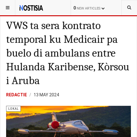
YOU ARE HERE:
BONAIRE
LOKAL
0
NEW ARTICLES
VWS ta sera kontrato
temporal ku Medicair pa
buelo di ambulans entre
Hulanda Karibense, Kòrsou
i Aruba
REDACTIE
13 MAY 2024
LOKAL